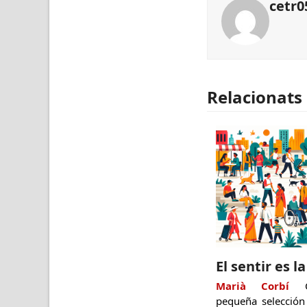
cetr0
Relacionats
El sentir es l
Marià Corbí
Of
pequeña selecció