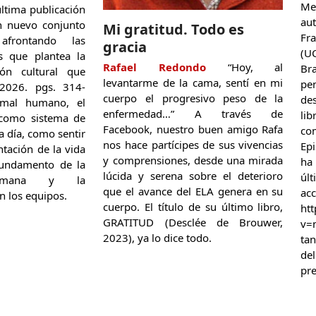
Me
ltima publicación
au
n nuevo conjunto
Mi gratitud. Todo es
Fr
afrontando las
gracia
(U
es que plantea la
Rafael Redondo
“Hoy, al
Br
ión cultural que
levantarme de la cama, sentí en mi
p
 2026. pgs. 314-
cuerpo el progresivo peso de la
des
imal humano, el
enfermedad…” A través de
li
: como sistema de
Facebook, nuestro buen amigo Rafa
co
 a día, como sentir
nos hace partícipes de sus vivencias
Ep
ntación de la vida
y comprensiones, desde una mirada
ha
 fundamento de la
lúcida y serena sobre el deterioro
úl
humana y la
que el avance del ELA genera en su
ac
n los equipos.
cuerpo. El título de su último libro,
ht
GRATITUD (Desclée de Brouwer,
v=
2023), ya lo dice todo.
ta
de
pre