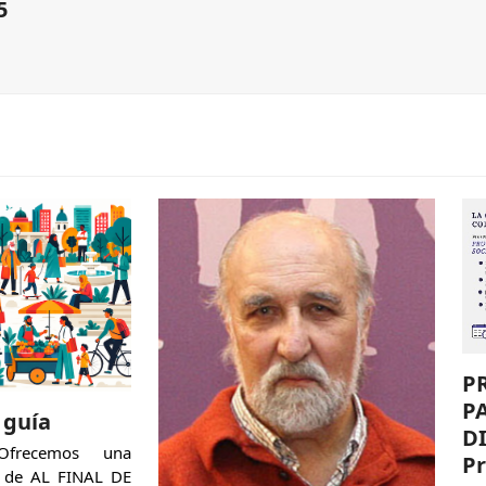
5
P
P
a guía
D
recemos una
Pr
n de AL FINAL DE