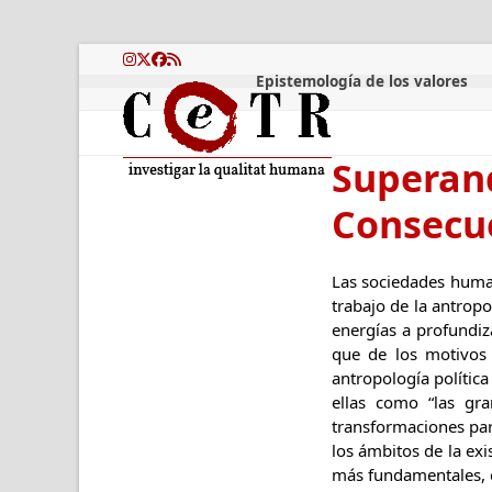
Skip
to
content
Instagram
Twitter
Facebook
RSS
Epistemología de los valores
Superan
Consecue
Las sociedades huma
trabajo de la antropo
energías a profundiz
que de los motivos 
antropología política
ellas como “las gr
transformaciones part
los ámbitos de la ex
más fundamentales, e