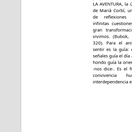
LA AVENTURA, la ú
de Marià Corbí, u
de reflexiones 
infinitas cuestion
gran transformac
vivimos. (Bubok,
320). Para el an
sentir es la guía
señales guía el día
hondo guía la orie
-nos dice-. Es el
convivencia 
interdependencia e