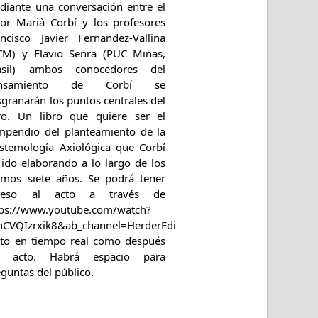
diante una conversación entre el
tor Marià Corbí y los profesores
ancisco Javier Fernandez-Vallina
CM) y Flavio Senra (PUC Minas,
asil) ambos conocedores del
ensamiento de Corbí se
granarán los puntos centrales del
bro. Un libro que quiere ser el
mpendio del planteamiento de la
istemología Axiológica que Corbí
 ido elaborando a lo largo de los
timos siete años. Se podrá tener
ceso al acto a través de
tps://www.youtube.com/watch?
nCVQIzrxik8&ab_channel=HerderEditorial
nto en tiempo real como después
l acto. Habrá espacio para
guntas del público.