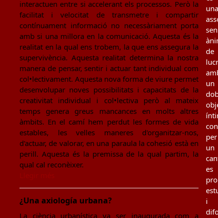
interactuen entre si accelerant els processos. Però la
un
facilitat i velocitat de transmetre i compartir
ass
contínuament informació no necessàriament porta
sen
amb si una millora en la comunicació. Aquesta és la
àn
realitat en la qual ens trobem, la que ens assegura la
de
supervivència. Aquesta realitat determina la nostra
luc
manera de pensar, sentir i actuar tant individual com
am
col•lectivament. Aquesta nova forma de viure permet
un
desenvolupar noves possibilitats i capacitats de la
dob
creativitat individual i col•lectiva però al mateix
obj
temps genera greus mancances en molts altres
ínt
àmbits. En el camí hem perdut les formes de vida
con
estables, les velles maneres d'organitzar-nos,
per
d'actuar, de valorar, en una paraula la cohesió està en
un
perill. Aquesta és la premissa de la qual partim, la
can
qual cal reconèixer.
es
Llegir més
pro
est
¿Una axiología urbana?
i
dif
La ciència urbanística va ser inaugurada com a