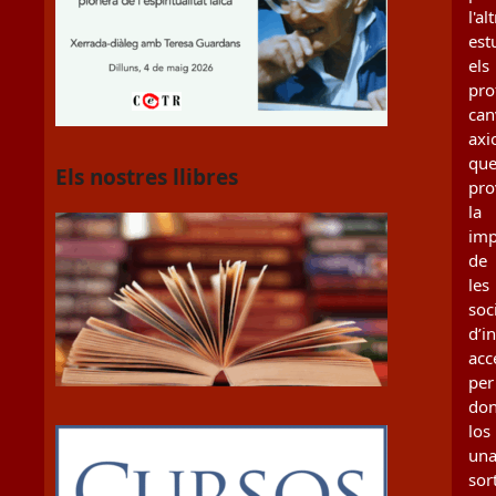
l'al
est
els
pro
can
axi
qu
Els nostres llibres
pro
la
imp
de
les
soc
d’i
acc
per
don
los
un
sor