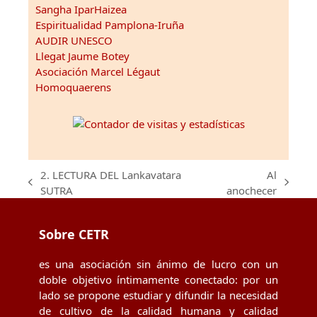
Sangha IparHaizea
Espiritualidad Pamplona-Iruña
AUDIR UNESCO
Llegat Jaume Botey
Asociación Marcel Légaut
Homoquaerens
2. LECTURA DEL Lankavatara
Al
previous
next
SUTRA
anochecer
post:
post:
Sobre CETR
es una asociación sin ánimo de lucro con un
doble objetivo íntimamente conectado: por un
lado se propone estudiar y difundir la necesidad
de cultivo de la calidad humana y calidad