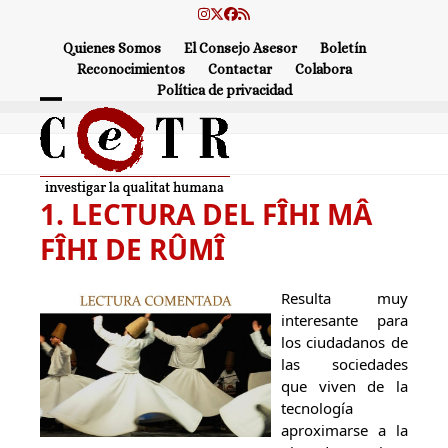
Skip
Instagram
Twitter
Facebook
RSS
to
Quienes Somos
El Consejo Asesor
Boletín
content
Reconocimientos
Contactar
Colabora
Política de privacidad
Open
Close
mobile
mobile
menu
menu
1. LECTURA DEL FÎHI MÂ
FÎHI DE RÛMÎ
Resulta muy
interesante para
los ciudadanos de
las sociedades
que viven de la
tecnología
aproximarse a la