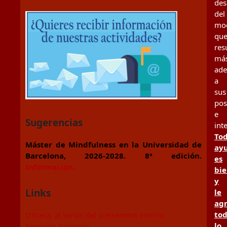
des
del
mo
qu
res
má
ad
a
sus
pos
e
Sugerencias
int
To
Máster de Mindfulness en la Universidad de
ay
Barcelona, 2026-2028. 8ª edición.
es
Información.
bi
y
Links
le
ag
to
Otsiera: al servei del creixement interior
lo
Servicios Koinonia