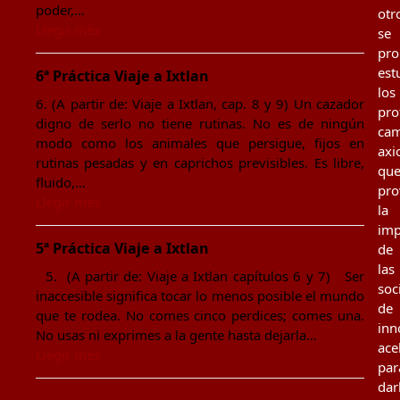
poder,…
otr
Llegir més
se
pr
est
6ª Práctica Viaje a Ixtlan
los
6. (A partir de: Viaje a Ixtlan, cap. 8 y 9) Un cazador
pro
digno de serlo no tiene rutinas. No es de ningún
cam
modo como los animales que persigue, fijos en
axi
rutinas pesadas y en caprichos previsibles. Es libre,
qu
fluido,…
pro
Llegir més
la
imp
5ª Práctica Viaje a Ixtlan
de
las
5. (A partir de: Viaje a Ixtlan capítulos 6 y 7) Ser
soc
inaccesible significa tocar lo menos posible el mundo
de
que te rodea. No comes cinco perdices; comes una.
inn
No usas ni exprimes a la gente hasta dejarla…
ace
Llegir més
par
dar