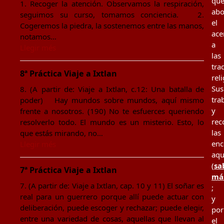
qu
1. Recoger la atención. Observamos la respiración,
ab
seguimos su curso, tomamos conciencia. 2.
el
Cogeremos la piedra, la sostenemos entre las manos,
ace
notamos…
a
Llegir més
las
tra
8ª Práctica Viaje a Ixtlan
rel
Sus
8. (A partir de: Viaje a Ixtlan, c.12: Una batalla de
tra
poder) Hay mundos sobre mundos, aquí mismo
y
frente a nosotros. (190) No te esfuerces queriendo
rec
resolverlo todo. El mundo es un misterio. Esto, lo
las
que estás mirando, no…
enc
Llegir més
aqu
(
sa
7ª Práctica Viaje a Ixtlan
má
7. (A partir de: Viaje a Ixtlan, cap. 10 y 11) El soñar es
;
real para un guerrero porque allí puede actuar con
y
deliberación, puede escoger y rechazar; puede elegir,
por
entre una variedad de cosas, aquellas que llevan al
el