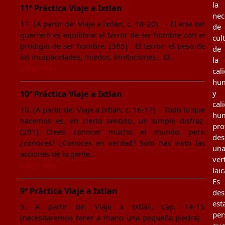
la
11ª Práctica Viaje a Ixtlan
nec
11. (A partir de: Viaje a Ixtlan, c. 18-20) - El arte del
de
guerrero es equilibrar el terror de ser hombre con el
cul
prodigio de ser hombre. (365) El terror: el peso de
de
las incapacidades, miedos, limitaciones... El…
la
Llegir més
cal
hu
y
10ª Práctica Viaje a Ixtlan
cal
10. (A partir de: Viaje a Ixtlan, c. 16-17) Todo lo que
hu
hacemos es, en cierto sentido, un simple disfraz.
pro
(291) Crees conocer mucho el mundo, pero
des
¿conoces? ¿Conoces en verdad? Sólo has visto las
un
acciones de la gente…
ver
Llegir més
laic
Es
9ª Práctica Viaje a Ixtlan
des
est
9. A partir de: Viaje a Ixtlan, cap. 14-15
per
(necesitaremos tener a mano una pequeña piedra)