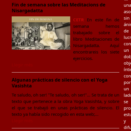
Fin de semana sobre las Meditacions de
un
Nisargadatta
aso
sin
CETR
En este fin de
án
semana hemos
de
trabajado sobre el
luc
libro Meditaciones de
con
Nisargadatta. Aquí
un
encontrareis los siete
dob
ejercicios.
obj
Llegir més
ínt
con
Algunas prácticas de silencio con el Yoga
por
Vasishta
un
Te saludo, oh ser! "Te saludo, oh ser!"... Se trata de un
lad
texto que pertenece a la obra Yoga Vasishta, y sobre
se
el que se trabajó en unas prácticas de silencio. El
pr
texto ya había sido recogido en esta web;…
est
Llegir més
y
dif