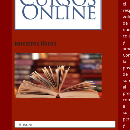
el
res
vol
de
nue
col
y
Nuestros libros
ami
Con
la
pos
de
su
al
pro
con
a
su
per
Search
y