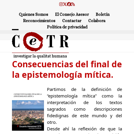
Skip
Instagram
Twitter
Facebook
RSS
to
Quienes Somos
El Consejo Asesor
Boletín
content
Reconocimientos
Contactar
Colabora
Política de privacidad
Open
Close
mobile
mobile
menu
menu
Consecuencias del final de
la epistemología mítica.
Partimos de la definición de
“epistemología mítica” como la
interpretación de los textos
sagrados como descripciones
fidedignas de este mundo y del
otro.
Desde ahí la reflexión de que la