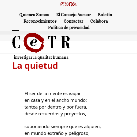
Skip
Instagram
Twitter
Facebook
RSS
to
Quienes Somos
El Consejo Asesor
Boletín
content
Reconocimientos
Contactar
Colabora
Política de privacidad
Open
Close
mobile
mobile
menu
menu
La quietud
El ser de la mente es vagar
en casa y en el ancho mundo;
tantea por dentro y por fuera,
desde recuerdos y proyectos,
suponiendo siempre que es alguien,
en mundo extraño y peligroso,