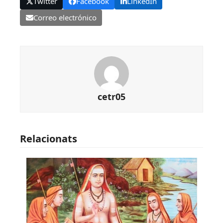
Twitter
Facebook
LinkedIn
Correo electrónico
cetr05
Relacionats