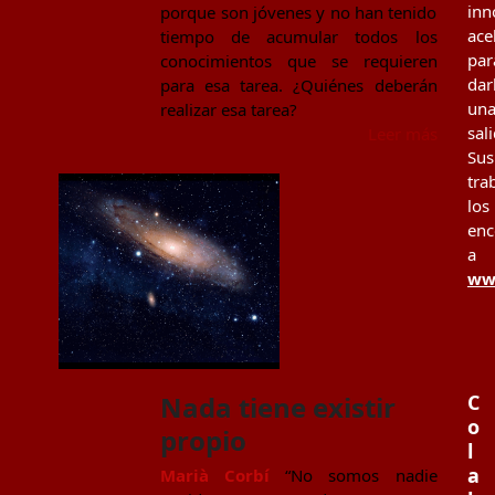
inn
porque son jóvenes y no han tenido
ace
tiempo de acumular todos los
par
conocimientos que se requieren
dar
para esa tarea. ¿Quiénes deberán
un
realizar esa tarea?
sal
Leer más
Sus
tra
los
enc
a
www
C
Nada tiene existir
o
propio
l
a
Marià Corbí
“No somos nadie