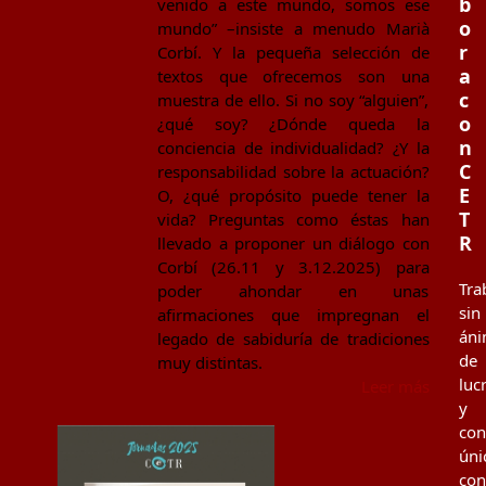
b
venido a este mundo, somos ese
o
mundo” –insiste a menudo Marià
r
Corbí. Y la pequeña selección de
a
textos que ofrecemos son una
c
muestra de ello. Si no soy “alguien”,
o
¿qué soy? ¿Dónde queda la
n
conciencia de individualidad? ¿Y la
C
responsabilidad sobre la actuación?
E
O, ¿qué propósito puede tener la
T
vida? Preguntas como éstas han
R
llevado a proponer un diálogo con
Corbí (26.11 y 3.12.2025) para
Tra
poder ahondar en unas
sin
afirmaciones que impregnan el
án
legado de sabiduría de tradiciones
de
muy distintas.
luc
Leer más
y
co
úni
con