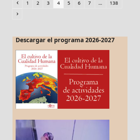
Anterior
Page
Page
Page
Page
Page
Page
Page
Page
1
2
3
4
5
6
7
…
138
Siguiente
Descargar el programa 2026-2027