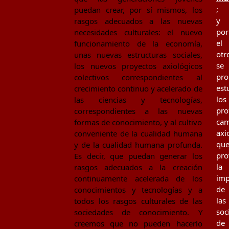
;
puedan crear, por sí mismos, los
y
rasgos adecuados a las nuevas
por
necesidades culturales: el nuevo
el
funcionamiento de la economía,
otr
unas nuevas estructuras sociales,
se
los nuevos proyectos axiológicos
pr
colectivos correspondientes al
est
crecimiento continuo y acelerado de
los
las ciencias y tecnologías,
pro
correspondientes a las nuevas
cam
formas de conocimiento, y al cultivo
axi
conveniente de la cualidad humana
qu
y de la cualidad humana profunda.
pro
Es decir, que puedan generar los
la
rasgos adecuados a la creación
imp
continuamente acelerada de los
de
conocimientos y tecnologías y a
las
todos los rasgos culturales de las
soc
sociedades de conocimiento. Y
de
creemos que no pueden hacerlo