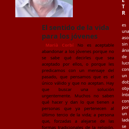
T
R
es
El sentido de la vida
un
para los jóvenes
aso
sin
Marià Corbí
No es aceptable
án
abandonar a los jóvenes porque no
de
se sabe qué decirles que sea
luc
aceptado por ellos, o porque les
con
predicamos con un mensaje del
un
pasado, que pensamos que es el
dob
único válido y que no aceptan. Hay
obj
que buscar una solución
ínt
urgentemente. Muchos no saben
con
qué hacer y dan lo que tienen a
por
personas que ya pertenecen al
un
último tercio de la vida; a persona
lad
que, forzadas a alejarse de las
se
formas tradicionales de la religión,