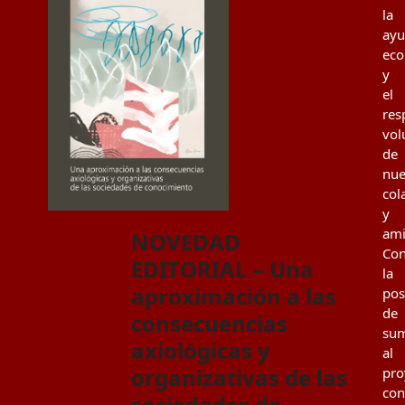
la
ay
eco
y
el
res
vol
de
nue
col
y
ami
NOVEDAD
Con
EDITORIAL – Una
la
aproximación a las
pos
de
consecuencias
su
axiológicas y
al
organizativas de las
pro
con
sociedades de