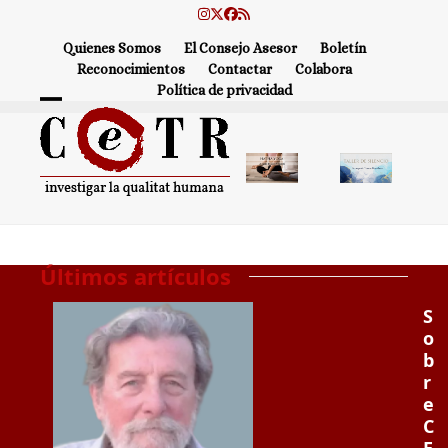
Skip
Instagram
Twitter
Facebook
RSS
to
Quienes Somos
El Consejo Asesor
Boletín
content
Reconocimientos
Contactar
Colabora
Política de privacidad
Open
Close
mobile
mobile
menu
menu
Últimos artículos
S
o
b
r
e
C
E