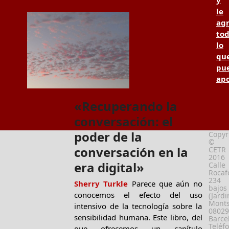
le
ag
to
lo
qu
pu
apo
«Recuperando la
conversación: el
poder de la
Copyr
©
conversación en la
CETR
2016
era digital»
Calle
Rocafo
234
Sherry Turkle
Parece que aún no
bajos
conocemos el efecto del uso
(Jardi
Monts
intensivo de la tecnología sobre la
08029
sensibilidad humana. Este libro, del
Barce
Teléf
que ofrecemos un capítulo