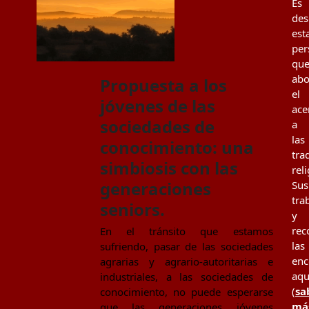
Es
des
est
per
qu
ab
Propuesta a los
el
jóvenes de las
ace
sociedades de
a
las
conocimiento: una
tra
simbiosis con las
rel
generaciones
Sus
tra
seniors.
y
rec
En el tránsito que estamos
las
sufriendo, pasar de las sociedades
enc
agrarias y agrario-autoritarias e
aqu
industriales, a las sociedades de
(
sa
conocimiento, no puede esperarse
má
que las generaciones jóvenes