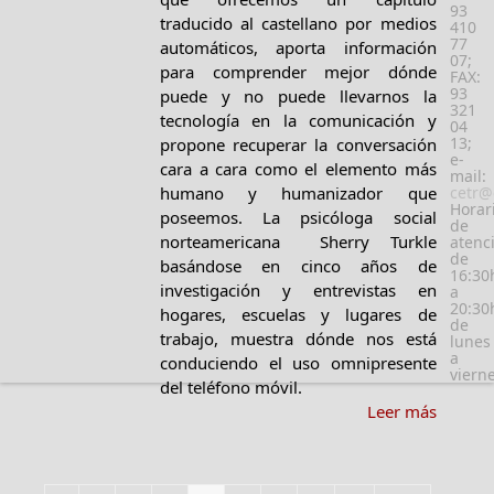
93
traducido al castellano por medios
410
77
automáticos, aporta información
07;
para comprender mejor dónde
FAX:
93
puede y no puede llevarnos la
321
tecnología en la comunicación y
04
13;
propone recuperar la conversación
e-
cara a cara como el elemento más
mail:
cetr@
humano y humanizador que
Horar
poseemos. La psicóloga social
de
norteamericana Sherry Turkle
atenc
de
basándose en cinco años de
16:30
investigación y entrevistas en
a
20:30
hogares, escuelas y lugares de
de
trabajo, muestra dónde nos está
lunes
a
conduciendo el uso omnipresente
viern
del teléfono móvil.
Leer más