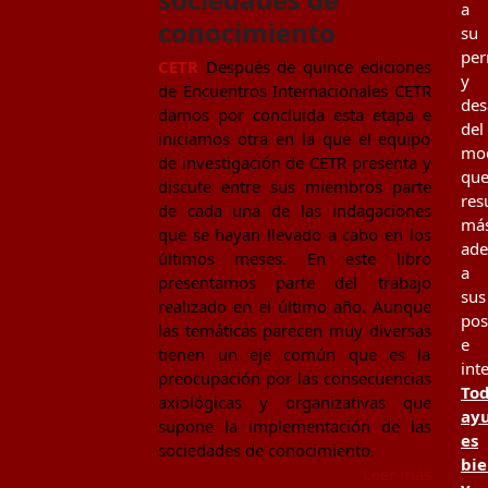
a
conocimiento
su
per
CETR
Después de quince ediciones
y
de Encuentros Internacionales CETR
des
damos por concluida esta etapa e
del
iniciamos otra en la que el equipo
mo
de investigación de CETR presenta y
qu
discute entre sus miembros parte
res
de cada una de las indagaciones
má
que se hayan llevado a cabo en los
ad
últimos meses. En este libro
a
presentamos parte del trabajo
sus
realizado en el último año. Aunque
pos
las temáticas parecen muy diversas
e
tienen un eje común que es la
int
preocupación por las consecuencias
To
axiológicas y organizativas que
ay
supone la implementación de las
es
sociedades de conocimiento.
bi
Leer más
y