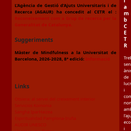
i
L’Agència de Gestió d’Ajuts Universitaris i de
a
Recerca (AGAUR) ha concedit al CETR el :
m
Reconeixement com a Grup de recerca per la
b
Generalitat de Catalunya.
C
E
T
Suggeriments
R
Màster de Mindfulness a la Universitat de
Tre
Barcelona, 2026-2028, 8ª edició:
Informació
sen
àn
de
luc
Links
i
co
Otsiera: al servei del creixement interior
no
Servicios Koinonia
am
Sangha IparHaizea
l'aj
Espiritualidad Pamplona-Iruña
ec
AUDIR UNESCO
i
Llegat Jaume Botey