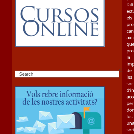
l'al
est
els
pro
can
axi
qu
pro
la
imp
de
Search
les
soc
d’i
acc
per
don
los
un
sor