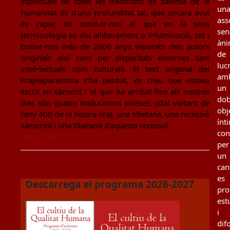
espirituals de totes les tradicions de saviesa de la
un
humanitat és d'una profunditat tal, que encara avui
ass
és capaç de conduir-nos al que en la seva
sen
terminologia es diu alliberament o il•luminació, tot i
àn
trobar-nos més de 2000 anys separats dels autors
de
originals així com per disparitats enormes tant
luc
intel•lectuals com culturals. El text original del
am
Prajnaparamitra s'ha perdut, es creu que estava
un
escrit en sànscrit i el que ha arribat fins als nostres
dob
dies són quatre traduccions xineses, (d'al voltant de
obj
l'any 400 de la nostra era), una tibetana, una recessió
ínt
sànscrita i una tibetana d'aquesta recessió.
con
Llegir més
per
un
can
es
Descarrega el programa 2026-2027
pro
est
i
dif