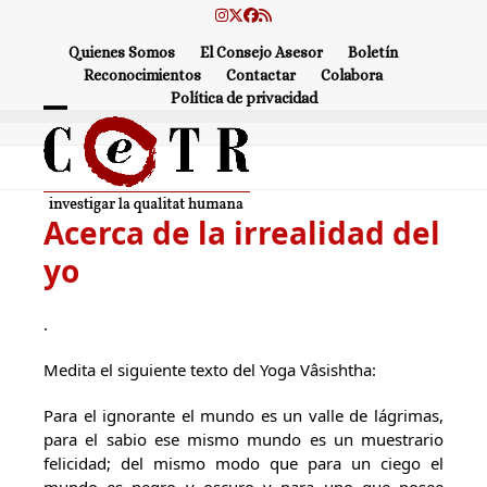
Skip
Instagram
Twitter
Facebook
RSS
to
Quienes Somos
El Consejo Asesor
Boletín
content
Reconocimientos
Contactar
Colabora
Política de privacidad
Open
Close
mobile
mobile
menu
menu
Acerca de la irrealidad del
yo
.
Medita el siguiente texto del Yoga Vâsishtha:
Para el ignorante el mundo es un valle de lágrimas,
para el sabio ese mismo mundo es un muestrario
felicidad; del mismo modo que para un ciego el