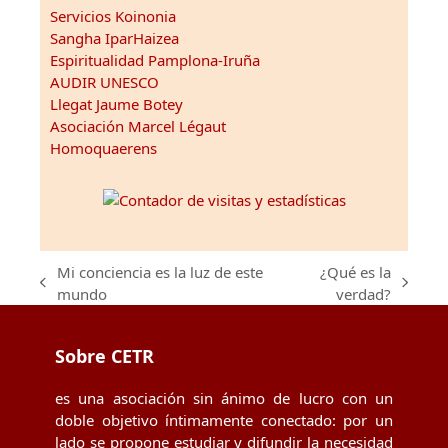
Servicios Koinonia
Sangha IparHaizea
Espiritualidad Pamplona-Iruña
AUDIR UNESCO
Llegat Jaume Botey
Asociación Marcel Légaut
Homoquaerens
Mi conciencia es la luz de este
¿Qué es la
previous
next
mundo
verdad?
post:
post:
Sobre CETR
es una asociación sin ánimo de lucro con un
doble objetivo íntimamente conectado: por un
lado se propone estudiar y difundir la necesidad