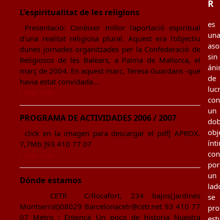
R
L’espiritualitat de les religions
es
Presentació: Conèixer millor l'aportació espiritual
un
d'una realitat religiosa plural. Aquest era l'objectiu
aso
dunes jornades organitzades per la Confederació de
sin
Religiosos de les Balears, a Palma de Mallorca, el
án
març de 2004. En aquest marc, Teresa Guardans -que
de
havia estat convidada…
luc
Llegir més
con
un
PROGRAMA DE ACTIVIDADES 2006 / 2007
dob
obj
click en la imagen para descargar el pdf[ APROX.
ínt
7,7Mb ]93 410 77 07
con
Llegir més
por
un
Dónde estamos
lad
CETR C/Rocafort, 234 bajos(Jardines
se
Montserrat)08029 Barcelonacetr@cetr.net 93 410 77
pr
07 Metro : Entença Un poco de historia Nuestra
est