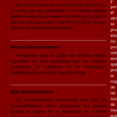
y
1. Els ensenyaments de les escriptures budistes no
por
són més que dits assenyalen a la llunadiu aquesta
el
cèlebre sentència del mestre zen Yüan-wu.És l’art un
otr
altre dit que assenyala la lluna?Hi ha forces artistes
se
que així ho confirmen. Vegem que…
pr
Llegir més
est
los
Para el silencio interior
pro
cam
Propuestas para el cultivo del silencio interior
axi
siguiendo las vías exploradas por las distintas
qu
tradiciones de sabiduría de la humanidad.
pro
Meditación Cristiana Raja Yoga Jñana Yoga
la
Llegir més
imp
de
Qué recomendamos
las
soc
En recomendamos encontrareis todo tipo de
de
recursosDidáctica ofrece propuestas que pueden
inn
facilitar el cultivo de la dimensión de cualidad
ace