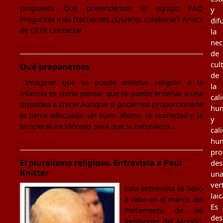
propuesta Qué pretendemos El equipo FAQ
y
Preguntas más frecuentes ¿Quieres colaborar? Amics
dif
de CETR Contactar
la
Llegir més
nec
de
cul
Qué proponemos
de
Imaginar que se puede enseñar religión a la
la
infancia es como pensar que se puede enseñar a una
cal
orquídea a crecer.Aunque sí podemos proporcionarle
hu
la tierra adecuada, un buen abono, la humedad y la
y
temperatura idóneas para que la naturaleza…
cal
Llegir més
hu
pro
El pluralismo religioso. Entrevista a Paul
des
Knitter
un
ver
Esta entrevista se llevó
laic
a cabo en el marco del
Es
Parlamento de las
des
Religiones del Mundo,