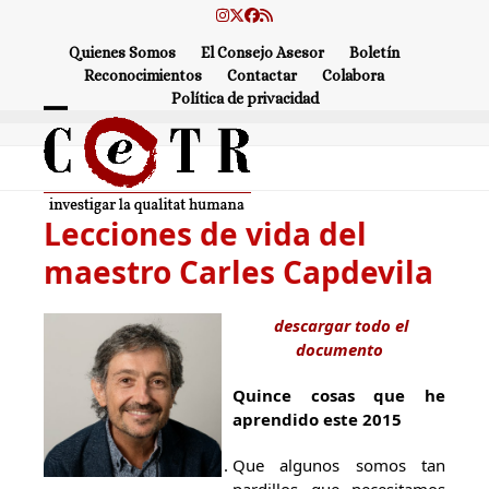
Skip
Instagram
Twitter
Facebook
RSS
to
Quienes Somos
El Consejo Asesor
Boletín
content
Reconocimientos
Contactar
Colabora
Política de privacidad
Open
Close
mobile
mobile
menu
menu
Lecciones de vida del
maestro Carles Capdevila
descargar todo el
documento
Quince cosas que he
aprendido este 2015
Que algunos somos tan