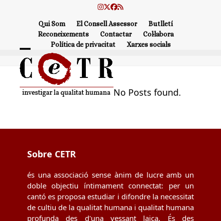
Skip
Instagram
Twitter
Facebook
RSS
to
Qui Som
El Consell Assessor
Butlletí
content
Reconeixements
Contactar
Col·labora
Política de privacitat
Xarxes socials
Open
Close
mobile
mobile
menu
menu
No Posts found.
Sobre CETR
és una associació sense ànim de lucre amb un
doble objectiu íntimament connectat: per un
cantó es proposa estudiar i difondre la necessitat
de cultiu de la qualitat humana i qualitat humana
profunda des d'una vessant laica. És des