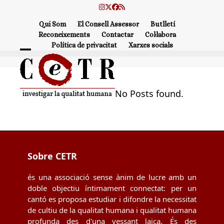
Skip
Instagram
Twitter
Facebook
RSS
to
Qui Som
El Consell Assessor
Butlletí
content
Reconeixements
Contactar
Col·labora
Política de privacitat
Xarxes socials
Open
Close
mobile
mobile
menu
menu
No Posts found.
Sobre CETR
és una associació sense ànim de lucre amb un
doble objectiu íntimament connectat: per un
cantó es proposa estudiar i difondre la necessitat
de cultiu de la qualitat humana i qualitat humana
profunda des d'una vessant laica. És des