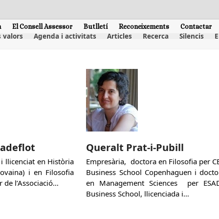
m
El Consell Assessor
Butlletí
Reconeixements
Contactar
 valors
Agenda i activitats
Articles
Recerca
Silencis
E
adeflot
Queralt Prat-i-Pubill
 llicenciat en Història
Empresària, doctora en Filosofia per C
ovaina) i en Filosofia
Business School Copenhaguen i docto
r de l’Associació…
en Management Sciences per ESA
Business School, llicenciada i…