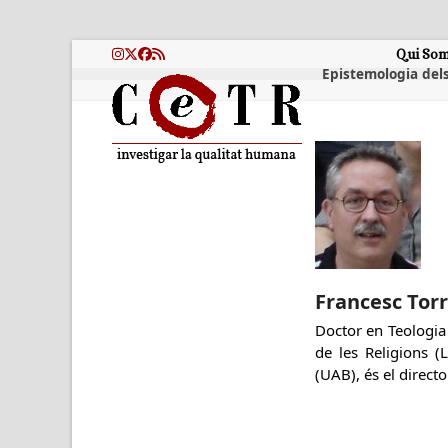
Skip
to
content
Qui So
Instagram
Twitter
Facebook
RSS
Epistemologia dels
Francesc Torr
Doctor en Teologia i
de les Religions (L
(UAB), és el directo