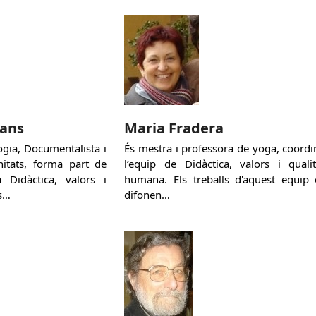
dans
Maria Fradera
logia, Documentalista i
És mestra i professora de yoga, coordi
itats, forma part de
l’equip de Didàctica, valors i qualit
a Didàctica, valors i
humana. Els treballs d'aquest equip 
s…
difonen…