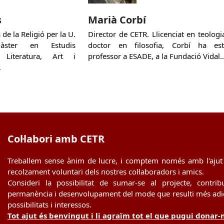
s
Marià Corbí
de la Religió per la U.
Director de CETR. Llicenciat en teologia
àster en Estudis
doctor en filosofia, Corbí ha est
 Literatura, Art i
professor a ESADE, a la Fundació Vidal
…
Col·labori amb CETR
Treballem sense ànim de lucre, i comptem només amb l'ajut 
recolzament voluntari dels nostres col·laboradors i amics.
Consideri la possibilitat de sumar-se al projecte, contrib
permanència i desenvolupament del mode que resulti més adie
possibilitats i interessos.
Tot ajut és benvingut i li agraïm tot el que pugui donar-