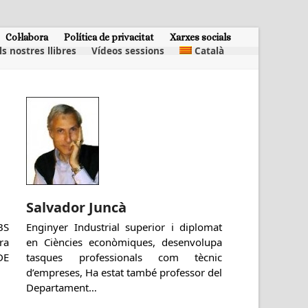
Col·labora
Política de privacitat
Xarxes socials
ls nostres llibres
Vídeos sessions
Català
Salvador Juncà
BS
Enginyer Industrial superior i diplomat
ra
en Ciències econòmiques, desenvolupa
DE
tasques professionals com tècnic
d’empreses, Ha estat també professor del
Departament…