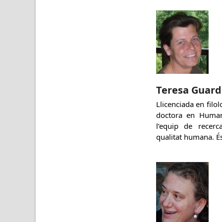
Teresa Guar
Llicenciada en filo
doctora en Human
l’equip de recerc
qualitat humana. É