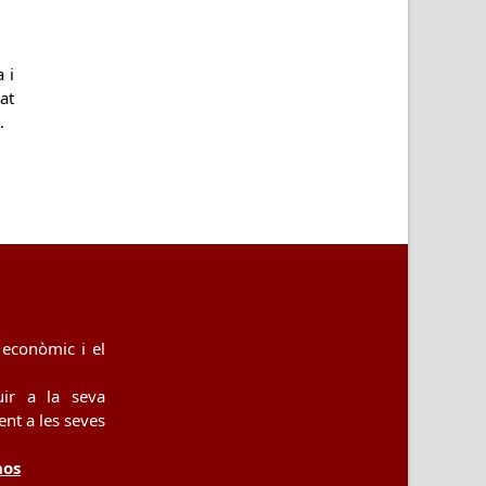
 i
at
…
econòmic i el
uir a la seva
nt a les seves
nos