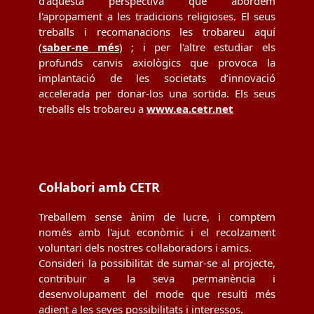
d'aquesta perspectiva que abordem
l'apropament a les tradicions religioses. El seus
treballs i recomanacions les trobareu aquí
(
saber-ne més
) ; i per l'altre estudiar els
profunds canvis axiològics que provoca la
implantació de les societats d’innovació
accelerada per donar-los una sortida. Els seus
treballs els trobareu a
www.ea.cetr.net
Col·labori amb CETR
Treballem sense ànim de lucre, i comptem
només amb l'ajut econòmic i el recolzament
voluntari dels nostres col·laboradors i amics.
Consideri la possibilitat de sumar-se al projecte,
contribuir a la seva permanència i
desenvolupament del mode que resulti més
adient a les seves possibilitats i interessos.