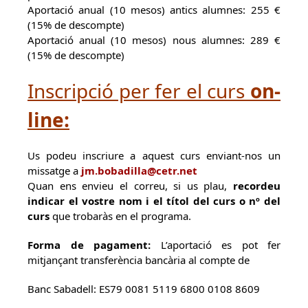
Aportació anual (10 mesos) antics alumnes: 255 €
(15% de descompte)
Aportació anual (10 mesos) nous alumnes: 289 €
(15% de descompte)
Inscripció per fer el curs
on-
line
:
Us podeu inscriure a aquest curs enviant-nos un
missatge a
jm.bobadilla@cetr.net
Quan ens envieu el correu, si us plau,
recordeu
indicar el vostre nom i el títol del curs o nº del
curs
que trobaràs en el programa.
Forma de pagament:
L’aportació es pot fer
mitjançant transferència bancària al compte de
Banc Sabadell: ES79 0081 5119 6800 0108 8609