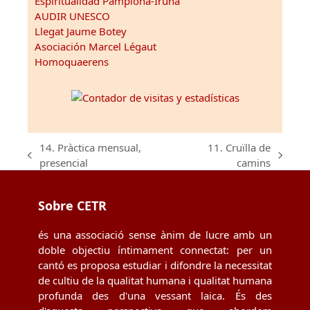
Espiritualidad Pamplona-Iruña
AUDIR UNESCO
Llegat Jaume Botey
Asociación Marcel Légaut
Homoquaerens
14. Pràctica mensual,
11. Cruïlla de
previous
next
presencial
camins
post:
post:
Sobre CETR
és una associació sense ànim de lucre amb un
doble objectiu íntimament connectat: per un
cantó es proposa estudiar i difondre la necessitat
de cultiu de la qualitat humana i qualitat humana
profunda des d'una vessant laica. És des