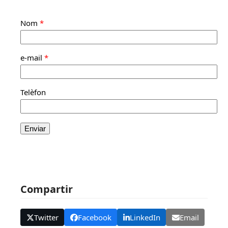
Nom
*
e-mail
*
Telèfon
Compartir
Twitter
Facebook
LinkedIn
Email