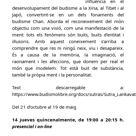
influència en el
desenvolupament del budisme a la Xina, al Tibet i al
Japó, convertint-se en un dels fonaments del
budisme Chan. Aborda el reconeixement del món
objectiu com una visió, com una manifestació de la
ment: tots els fenòmens són buits, buits d’entitat i
il·lusoris. Amb aquest coneixement s’arriba a
comprendre que res ni ningú neix, viu i desapareix.
És a causa de la memòria, la imaginació, el
raonament i les afeccions, que donem per real el
món que modelem. Tot està buit de substància,
també la pròpia ment i la personalitat.
Text descarregable a:
https://www.budismolibre.org/docs/sutras/Sutra_Lankavat
Del 21 d’octubre al 19 de maig
14 jueves quincenalmente,
de 19:00 a 20:15 h.
presencial i on-line