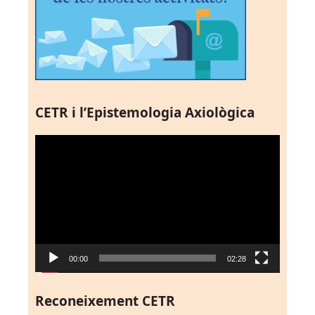
CETR i l’Epistemologia Axiològica
Reproductor
de
vídeo
00:00
02:28
Reconeixement CETR