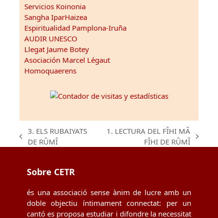
Servicios Koinonia
Sangha IparHaizea
Espiritualidad Pamplona-Iruña
AUDIR UNESCO
Llegat Jaume Botey
Asociación Marcel Légaut
Homoquaerens
3. ELS RUBAIYATS
1. LECTURA DEL FÎHI MÂ
previous
next
DE RÛMÎ
FÎHI DE RÛMÎ
post:
post:
Sobre CETR
és una associació sense ànim de lucre amb un
doble objectiu íntimament connectat: per un
cantó es proposa estudiar i difondre la necessitat