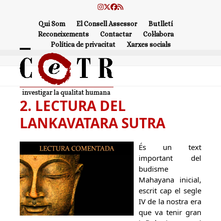
Skip
Instagram
Twitter
Facebook
RSS
to
Qui Som
El Consell Assessor
Butlletí
content
Reconeixements
Contactar
Col·labora
Política de privacitat
Xarxes socials
Open
Close
mobile
mobile
menu
menu
2. LECTURA DEL
LANKAVATARA SUTRA
És un text
important del
budisme
Mahayana inicial,
escrit cap el segle
IV de la nostra era
que va tenir gran