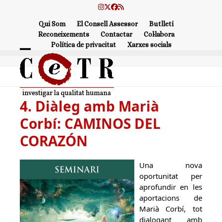
Skip
Instagram
Twitter
Facebook
RSS
to
Qui Som
El Consell Assessor
Butlletí
content
Reconeixements
Contactar
Col·labora
Política de privacitat
Xarxes socials
Open
Close
mobile
mobile
menu
menu
4. Diàleg amb Marià
Corbí: CAMINOS DEL
CORAZÓN
Una nova
oportunitat per
aprofundir en les
aportacions de
Marià Corbí, tot
dialogant amb