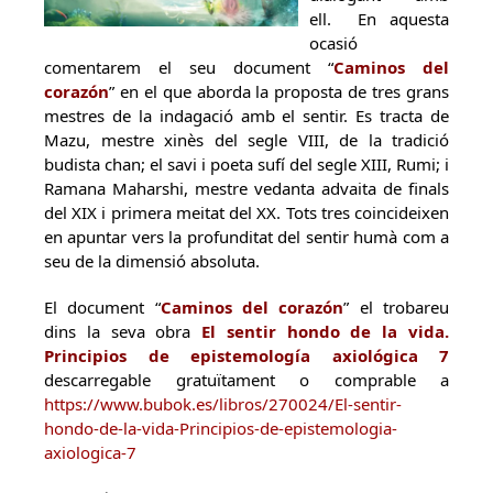
ell. En aquesta
ocasió
comentarem el seu document “
Caminos del
corazón
” en el que aborda la proposta de tres grans
mestres de la indagació amb el sentir. Es tracta de
Mazu, mestre xinès del segle VIII, de la tradició
budista chan; el savi i poeta sufí del segle XIII, Rumi; i
Ramana Maharshi, mestre vedanta advaita de finals
del XIX i primera meitat del XX. Tots tres coincideixen
en apuntar vers la profunditat del sentir humà com a
seu de la dimensió absoluta.
El document “
Caminos del corazón
” el trobareu
dins la seva obra
El sentir hondo de la vida.
Principios de epistemología axiológica 7
descarregable gratuïtament o comprable a
https://www.bubok.es/libros/270024/El-sentir-
hondo-de-la-vida-Principios-de-epistemologia-
axiologica-7