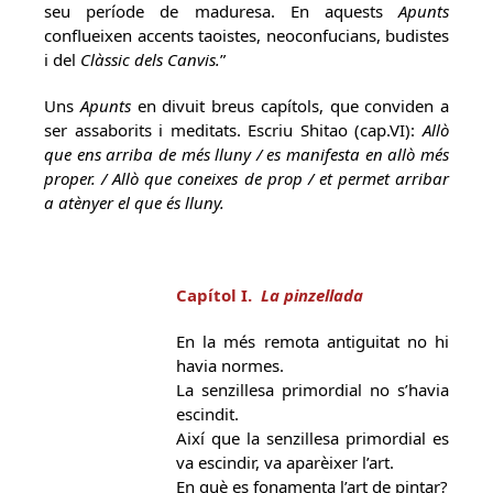
seu període de maduresa. En aquests
Apunts
conflueixen accents taoistes, neoconfucians, budistes
i del
Clàssic dels Canvis.
”
Uns
Apunts
en divuit breus capítols, que conviden a
ser assaborits i meditats. Escriu Shitao (cap.VI):
Allò
que ens arriba de més lluny / es manifesta en allò més
proper. / Allò que coneixes de prop / et permet arribar
a atènyer el que és lluny.
Capítol I.
La pinzellada
En la més remota antiguitat no hi
havia normes.
La senzillesa primordial no s’havia
escindit.
Així que la senzillesa primordial es
va escindir, va aparèixer l’art.
En què es fonamenta l’art de pintar?