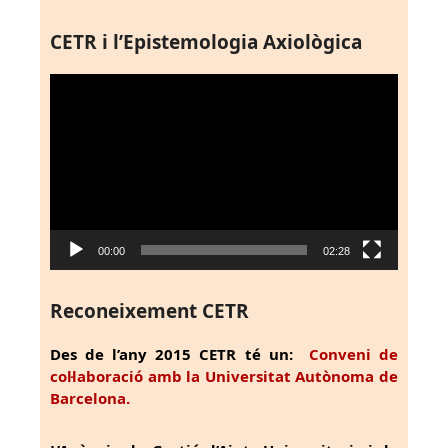
CETR i l’Epistemologia Axiològica
Reproductor
de
vídeo
00:00
02:28
Reconeixement CETR
Des de l’any 2015 CETR té un:
Conveni de
col·laboració amb la Universitat Autònoma de
Barcelona.