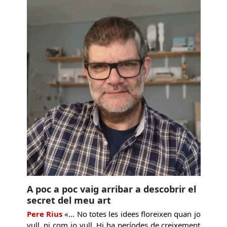
A poc a poc vaig arribar a descobrir el
secret del meu art
Pere Rius
«... No totes les idees floreixen quan jo
vull, ni com jo vull. Hi ha períodes de creixement