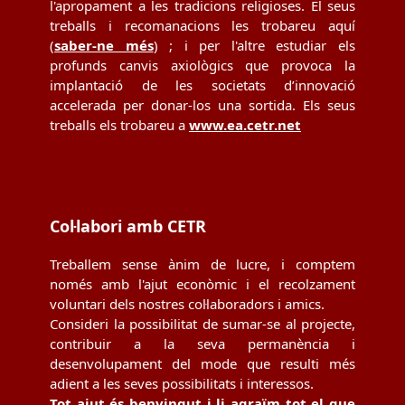
l'apropament a les tradicions religioses. El seus
treballs i recomanacions les trobareu aquí
(
saber-ne més
) ; i per l'altre estudiar els
profunds canvis axiològics que provoca la
implantació de les societats d’innovació
accelerada per donar-los una sortida. Els seus
treballs els trobareu a
www.ea.cetr.net
Col·labori amb CETR
Treballem sense ànim de lucre, i comptem
només amb l'ajut econòmic i el recolzament
voluntari dels nostres col·laboradors i amics.
Consideri la possibilitat de sumar-se al projecte,
contribuir a la seva permanència i
desenvolupament del mode que resulti més
adient a les seves possibilitats i interessos.
Tot ajut és benvingut i li agraïm tot el que