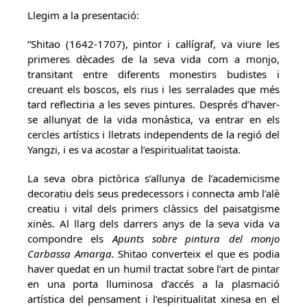
Llegim a la presentació:
“Shitao (1642-1707), pintor i cal·lígraf, va viure les
primeres dècades de la seva vida com a monjo,
transitant entre diferents monestirs budistes i
creuant els boscos, els rius i les serralades que més
tard reflectiria a les seves pintures. Després d’haver-
se allunyat de la vida monàstica, va entrar en els
cercles artístics i lletrats independents de la regió del
Yangzi, i es va acostar a l’espiritualitat taoista.
La seva obra pictòrica s’allunya de l’academicisme
decoratiu dels seus predecessors i connecta amb l’alè
creatiu i vital dels primers clàssics del paisatgisme
xinès. Al llarg dels darrers anys de la seva vida va
compondre els
Apunts sobre pintura del monjo
Carbassa Amarga.
Shitao converteix el que es podia
haver quedat en un humil tractat sobre l’art de pintar
en una porta lluminosa d’accés a la plasmació
artística del pensament i l’espiritualitat xinesa en el