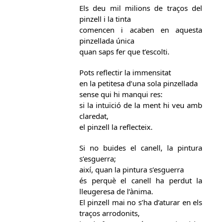
Els deu mil milions de traços del
pinzell i la tinta
comencen i acaben en aquesta
pinzellada única
quan saps fer que t’escolti.
Pots reflectir la immensitat
en la petitesa d’una sola pinzellada
sense qui hi manqui res:
si la intuïció de la ment hi veu amb
claredat,
el pinzell la reflecteix.
Si no buides el canell, la pintura
s’esguerra;
així, quan la pintura s’esguerra
és perquè el canell ha perdut la
lleugeresa de l’ànima.
El pinzell mai no s’ha d’aturar en els
traços arrodonits,