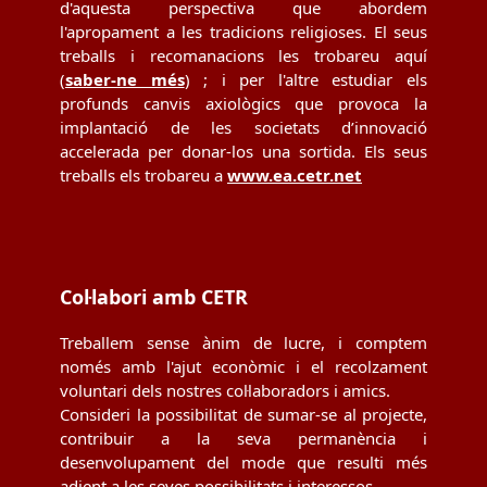
d'aquesta perspectiva que abordem
l'apropament a les tradicions religioses. El seus
treballs i recomanacions les trobareu aquí
(
saber-ne més
) ; i per l'altre estudiar els
profunds canvis axiològics que provoca la
implantació de les societats d’innovació
accelerada per donar-los una sortida. Els seus
treballs els trobareu a
www.ea.cetr.net
Col·labori amb CETR
Treballem sense ànim de lucre, i comptem
només amb l'ajut econòmic i el recolzament
voluntari dels nostres col·laboradors i amics.
Consideri la possibilitat de sumar-se al projecte,
contribuir a la seva permanència i
desenvolupament del mode que resulti més
adient a les seves possibilitats i interessos.