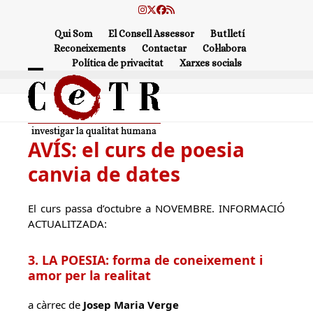
Skip
Instagram
Twitter
Facebook
RSS
to
Qui Som
El Consell Assessor
Butlletí
content
Reconeixements
Contactar
Col·labora
Política de privacitat
Xarxes socials
Open
Close
mobile
mobile
menu
menu
AVÍS: el curs de poesia
canvia de dates
El curs passa d’octubre a NOVEMBRE. INFORMACIÓ
ACTUALITZADA:
3. LA POESIA: forma de coneixement i
amor per la realitat
a càrrec de
Josep Maria Verge