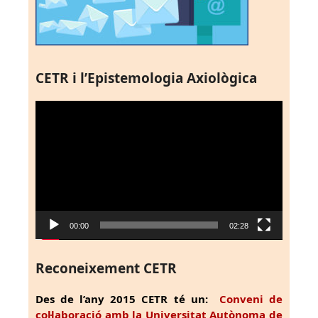
CETR i l’Epistemologia Axiològica
Reproductor
de
vídeo
00:00
02:28
Reconeixement CETR
Des de l’any 2015 CETR té un:
Conveni de
col·laboració amb la Universitat Autònoma de