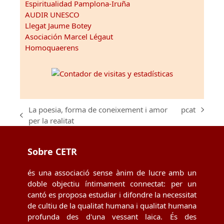
Espiritualidad Pamplona-Iruña
AUDIR UNESCO
Llegat Jaume Botey
Asociación Marcel Légaut
Homoquaerens
La poesia, forma de coneixement i amor
pcat
next
previous
per la realitat
post:
post:
Sobre CETR
és una associació sense ànim de lucre amb un
doble objectiu íntimament connectat: per un
cantó es proposa estudiar i difondre la necessitat
de cultiu de la qualitat humana i qualitat humana
profunda des d'una vessant laica. És des