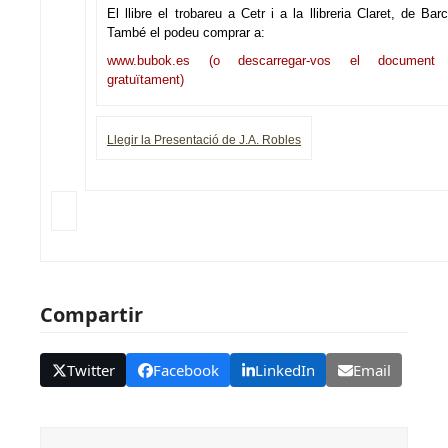
El llibre el trobareu a Cetr i a la llibreria Claret, de Bar
També el podeu comprar a:
www.bubok.es
(o
descarregar-vos el document
gratuïtament)
Llegir la Presentació de J.A. Robles
Compartir
Twitter
Facebook
LinkedIn
Email