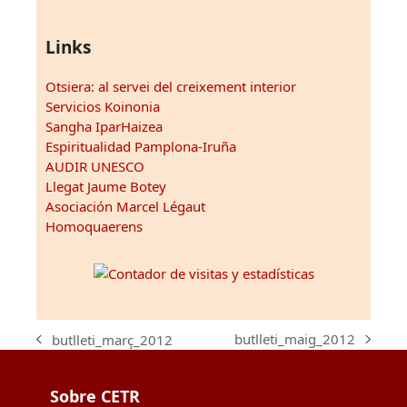
Links
Otsiera: al servei del creixement interior
Servicios Koinonia
Sangha IparHaizea
Espiritualidad Pamplona-Iruña
AUDIR UNESCO
Llegat Jaume Botey
Asociación Marcel Légaut
Homoquaerens
butlleti_maig_2012
butlleti_març_2012
next
previous
post:
post:
Sobre CETR