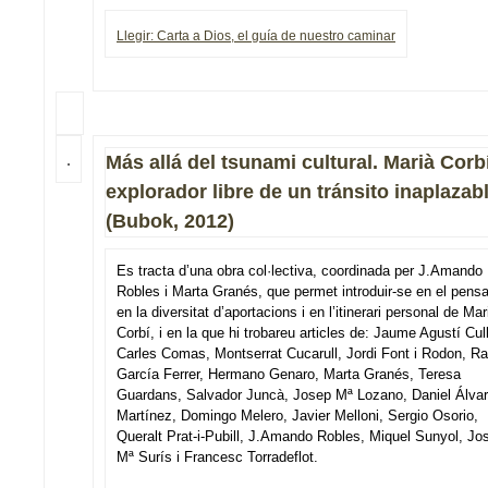
Llegir: Carta a Dios, el guía de nuestro caminar
Más allá del tsunami cultural. Marià Corbí
explorador libre de un tránsito inaplazab
(Bubok, 2012)
Es tracta d’una obra col·lectiva, coordinada per J.Amando
Robles i Marta Granés, que permet introduir-se en el pens
en la diversitat d’aportacions i en l’itinerari personal de Mar
Corbí, i en la que hi trobareu articles de: Jaume Agustí Cull
Carles Comas, Montserrat Cucarull, Jordi Font i Rodon, Ra
García Ferrer, Hermano Genaro, Marta Granés, Teresa
Guardans, Salvador Juncà, Josep Mª Lozano, Daniel Álva
Martínez, Domingo Melero, Javier Melloni, Sergio Osorio,
Queralt Prat-i-Pubill, J.Amando Robles, Miquel Sunyol, Jo
Mª Surís i Francesc Torradeflot.