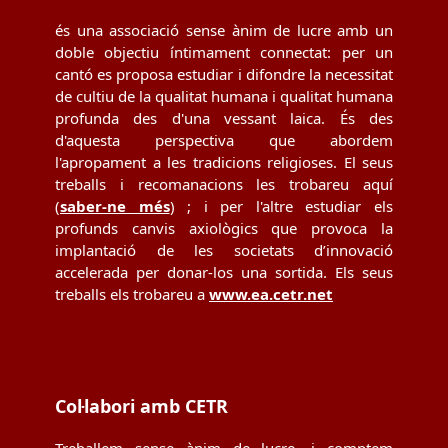
és una associació sense ànim de lucre amb un
doble objectiu íntimament connectat: per un
cantó es proposa estudiar i difondre la necessitat
de cultiu de la qualitat humana i qualitat humana
profunda des d'una vessant laica. És des
d'aquesta perspectiva que abordem
l'apropament a les tradicions religioses. El seus
treballs i recomanacions les trobareu aquí
(
saber-ne més
) ; i per l'altre estudiar els
profunds canvis axiològics que provoca la
implantació de les societats d’innovació
accelerada per donar-los una sortida. Els seus
treballs els trobareu a
www.ea.cetr.net
Col·labori amb CETR
Treballem sense ànim de lucre, i comptem