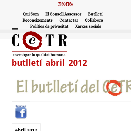
Skip
Instagram
Twitter
Facebook
RSS
to
Qui Som
El Consell Assessor
Butlletí
content
Reconeixements
Contactar
Col·labora
Política de privacitat
Xarxes socials
Open
Close
mobile
mobile
menu
menu
butlletí_abril_2012
Abril 2012