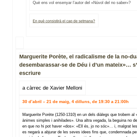
Què ens vol ensenyar l’autor del «Núvol del no saber»?
En què consistirà el cap de setmana?
Marguerite Porète, el radicalisme de la no-du
desembarassar-se de Déu i d’un mateix»… s’
escriure
a càrrec de Xavier Melloni
30 d’abril – 21 de maig, 4 dilluns, de 19:30 a 21:00h
Marguerite Porète (1250-1310) en un dels diàlegs que trobem al «
ànimes simples i anihilades». Una altra vegada, la beguina no dei
en que no hi pot haver «dos»: «Ell és, jo no sóc»… i, malgrat l
es negarà a abjurar de les seves idees fins que, condemnada per