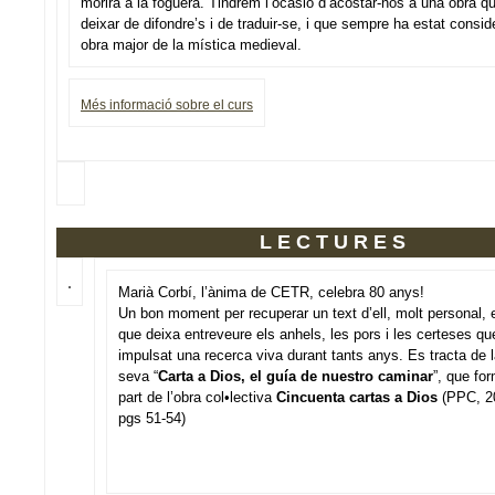
morirà a la foguera. Tindrem l’ocasió d’acostar-nos a una obra q
deixar de difondre’s i de traduir-se, i que sempre ha estat consi
obra major de la mística medieval.
Més informació sobre el curs
LECTURES
Marià Corbí, l’ànima de CETR, celebra 80 anys!
Un bon moment per recuperar un text d’ell, molt personal, 
que deixa entreveure els anhels, les pors i les certeses q
impulsat una recerca viva durant tants anys. Es tracta de 
seva “
Carta a Dios, el guía de nuestro caminar
”, que fo
part de l’obra col•lectiva
Cincuenta cartas a Dios
(PPC, 2
pgs 51-54)