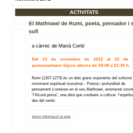
ACTIVITATS
El
Mathnawi
de Rumi, poeta, pensador i 
sufí
a càrrec de Marià Corbí
Del 15 de novembre de 2012 al 23 de m
quinzenalment dijous alterns de 20:00 a 21:30 h.
Rumi (1207-1273) és un dels grans exponents del sufisme
moviment espiritual musulmà–. Poesia i profunditat de
pensament s’uneixen en el seu
Mathnawi
, anomenat sovin
“l’Alcorà persa”, una obra que condueix a cultivar l’espiritua
des del sentir.
Veure informació al web