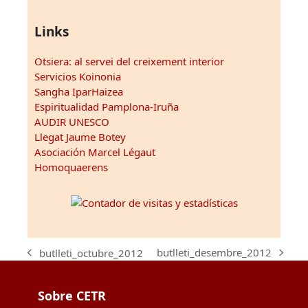
Links
Otsiera: al servei del creixement interior
Servicios Koinonia
Sangha IparHaizea
Espiritualidad Pamplona-Iruña
AUDIR UNESCO
Llegat Jaume Botey
Asociación Marcel Légaut
Homoquaerens
butlleti_desembre_2012
butlleti_octubre_2012
next
previous
post:
post:
Sobre CETR