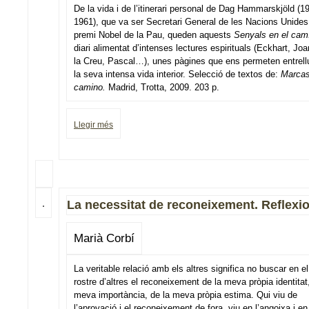
De la vida i de l’itinerari personal de Dag Hammarskjöld (1
1961), que va ser Secretari General de les Nacions Unides
premi Nobel de la Pau, queden aquests
Senyals en el cam
diari alimentat d’intenses lectures espirituals (Eckhart, Jo
la Creu, Pascal…), unes pàgines que ens permeten entrell
la seva intensa vida interior. Selecció de textos de:
Marcas
camino.
Madrid, Trotta, 2009. 203 p.
Llegir més
La necessitat de reconeixement. Reflexi
Marià Corbí
La veritable relació amb els altres significa no buscar en el
rostre d’altres el reconeixement de la meva pròpia identitat
meva importància, de la meva pròpia estima. Qui viu de
l’aprovació i el reconeixement de fora, viu en l’angoixa i en