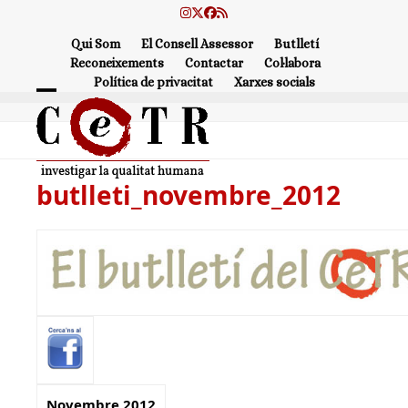
Skip
Instagram
Twitter
Facebook
RSS
to
Qui Som
El Consell Assessor
Butlletí
content
Reconeixements
Contactar
Col·labora
Política de privacitat
Xarxes socials
Open
Close
mobile
mobile
menu
menu
butlleti_novembre_2012
Novembre 2012