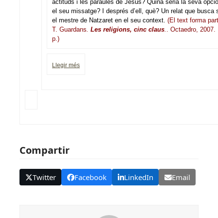
actituds i les paraules de Jesús? Quina seria la seva opció
el seu missatge? I després d’ell, què? Un relat que busca s
el mestre de Natzaret en el seu context.
(El text forma par
T. Guardans
.
Les religions, cinc claus
.
. Octaedro, 2007.
p.)
Llegir més
Compartir
Twitter
Facebook
LinkedIn
Email