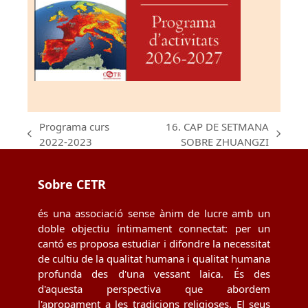
Programa curs
16. CAP DE SETMANA
previous
next
2022-2023
SOBRE ZHUANGZI
post:
post:
Sobre CETR
és una associació sense ànim de lucre amb un
doble objectiu íntimament connectat: per un
cantó es proposa estudiar i difondre la necessitat
de cultiu de la qualitat humana i qualitat humana
profunda des d'una vessant laica. És des
d'aquesta perspectiva que abordem
l'apropament a les tradicions religioses. El seus