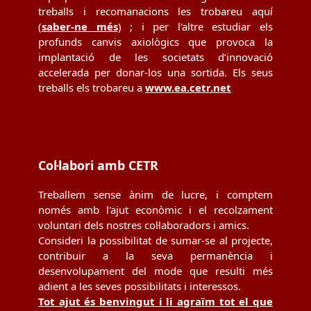
treballs i recomanacions les trobareu aquí
(
saber-ne més
) ; i per l'altre estudiar els
profunds canvis axiològics que provoca la
implantació de les societats d’innovació
accelerada per donar-los una sortida. Els seus
treballs els trobareu a
www.ea.cetr.net
Col·labori amb CETR
Treballem sense ànim de lucre, i comptem
només amb l'ajut econòmic i el recolzament
voluntari dels nostres col·laboradors i amics.
Consideri la possibilitat de sumar-se al projecte,
contribuir a la seva permanència i
desenvolupament del mode que resulti més
adient a les seves possibilitats i interessos.
Tot ajut és benvingut i li agraïm tot el que