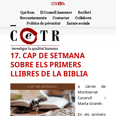
Skip
Instagram
Twitter
Facebook
RSS
to
Qui Som
El Consell Assessor
Butlletí
content
Reconeixements
Contactar
Col·labora
Política de privacitat
Xarxes socials
Open
Close
mobile
mobile
menu
menu
17. CAP DE SETMANA
SOBRE ELS PRIMERS
LLIBRES DE LA BIBLIA
a càrrec de
Montserrat
Cucarull i
Marta Granés
En els primers