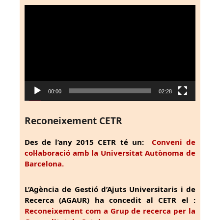
Reproductor
de
vídeo
00:00
02:28
Reconeixement CETR
Des de l’any 2015 CETR té un:
Conveni de
col·laboració amb la Universitat Autònoma de
Barcelona.
L’Agència de Gestió d’Ajuts Universitaris i de
Recerca (AGAUR) ha concedit al CETR el :
Reconeixement com a Grup de recerca per la