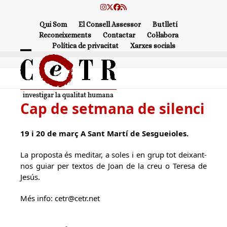
Skip
Instagram
Twitter
Facebook
RSS
to
Qui Som
El Consell Assessor
Butlletí
content
Reconeixements
Contactar
Col·labora
Política de privacitat
Xarxes socials
Open
Close
mobile
mobile
menu
menu
Cap de setmana de silenci
19 i 20 de març A Sant Martí de Sesgueioles.
La proposta és meditar, a soles i en grup tot deixant-
nos guiar per textos de Joan de la creu o Teresa de
Jesús.
Més info: cetr@cetr.net