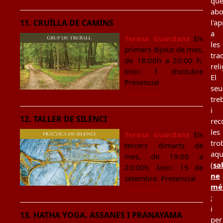
qu
ab
11. CRUÏLLA DE CAMINS
l'a
a
Teresa Guardans
Els
les
primers dijous de mes,
tra
de 18:00h a 20:00 h.
rel
Inici: 1 d’octubre
El
Presencial
seu
Llegir més
tre
i
12. TALLER DE SILENCI
rec
les
Teresa Guardans
Els
tro
tercers dimarts de
aqu
mes, de 19:00 a
(
sa
20:00h. Inici: 15 de
ne
setembre. Presencial
mé
Llegir més
;
i
13. HATHA YOGA. ASSANES I PRANAYAMA
per