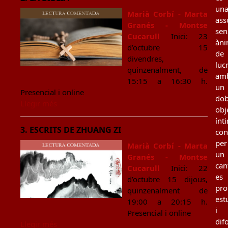
un
Marià Corbí - Marta
ass
Granés - Montse
sen
Cucarull
Inici: 23
àn
d’octubre 15
de
divendres,
luc
quinzenalment, de
am
15:15 a 16:30 h.
un
Presencial i online
dob
Llegir més
obj
ínt
3. ESCRITS DE ZHUANG ZI
con
per
Marià Corbí - Marta
un
Granés - Montse
can
Cucarull
Inici: 22
es
d’octubre 15 dijous,
pro
quinzenalment de
est
19:00 a 20:15 h.
i
Presencial i online
dif
Llegir més