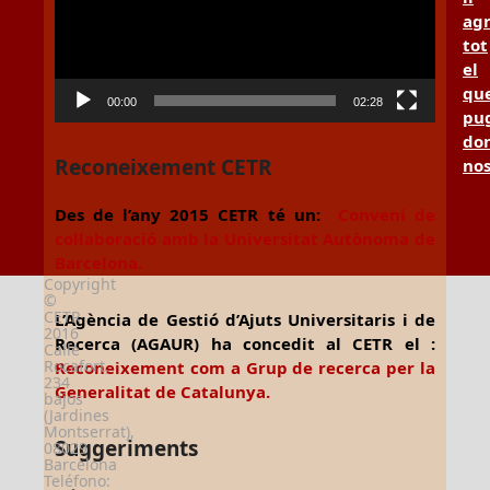
ag
tot
el
qu
00:00
02:28
pu
don
Reconeixement CETR
no
Des de l’any 2015 CETR té un:
Conveni de
col·laboració amb la Universitat Autònoma de
Barcelona.
Copyright
©
CETR
L’Agència de Gestió d’Ajuts Universitaris i de
2016
Recerca (AGAUR) ha concedit al CETR el :
Calle
Rocafort,
Reconeixement com a Grup de recerca per la
234
Generalitat de Catalunya.
bajos
(Jardines
Montserrat),
Suggeriments
08029
Barcelona
Teléfono: