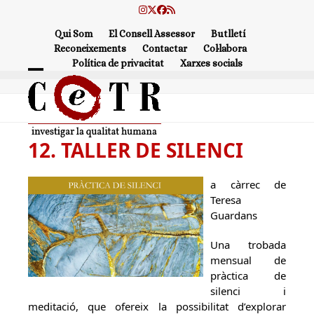
Skip
Instagram
Twitter
Facebook
RSS
to
Qui Som
El Consell Assessor
Butlletí
content
Reconeixements
Contactar
Col·labora
Política de privacitat
Xarxes socials
Open
Close
mobile
mobile
menu
menu
12. TALLER DE SILENCI
a càrrec de
Teresa
Guardans
Una trobada
mensual de
pràctica de
silenci i
meditació, que ofereix la possibilitat d’explorar