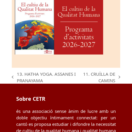
13. HATHA YOGA. ASSANES I
11. CRUÏLLA DE
previous
next
PRANAYAMA
CAMINS
post:
post:
Sobre CETR
és una associació sense ànim de lucre amb un
doble objectiu íntimament connectat: per un
cantó es proposa estudiar i difondre la necessitat
de cultiu de la qualitat humana i qualitat humana