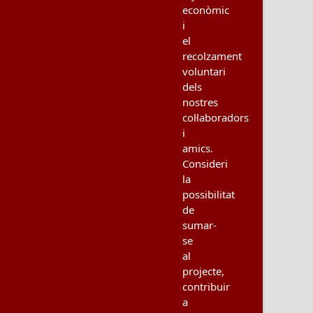
econòmic
i
el
recolzament
voluntari
dels
nostres
col·laboradors
i
amics.
Consideri
la
possibilitat
de
sumar-
se
al
projecte,
contribuir
a