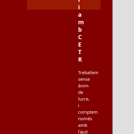
i
a
m
b
C
E
T
R
Treballem
sense
ànim
de
lucre,
i
comptem
només
amb
l'ajut