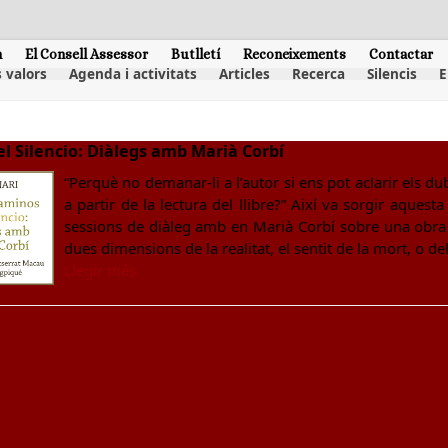
m
El Consell Assessor
Butlletí
Reconeixements
Contactar
 valors
Agenda i activitats
Articles
Recerca
Silencis
E
el Silencio: Diàlegs amb Marià Corbí
“Perquè no demanar-li a l’autor si ens pot aclarir els d
a partir de la lectura del llibre?” Així va sorgir aques
sessions de diàleg amb en Marià Corbí sobre una obra q
dues dimensions de la realitat, el sentit de la mort, o d
Llegir més