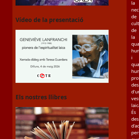
la
nec
de
Vídeo de la presentació
cul
de
la
qua
hu
i
qua
hu
pro
des
d'u
Els nostres llibres
ves
laic
És
des
d'a
per