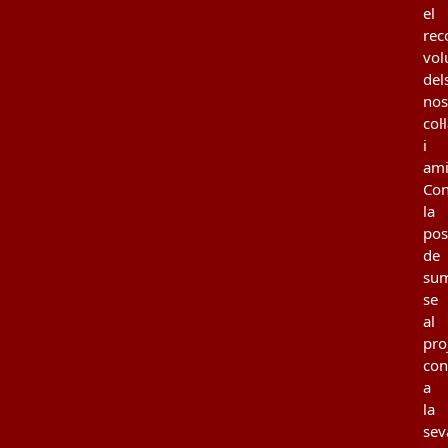
el
rec
vol
del
nos
col
i
ami
Con
la
poss
de
sum
se
al
pro
con
a
la
sev