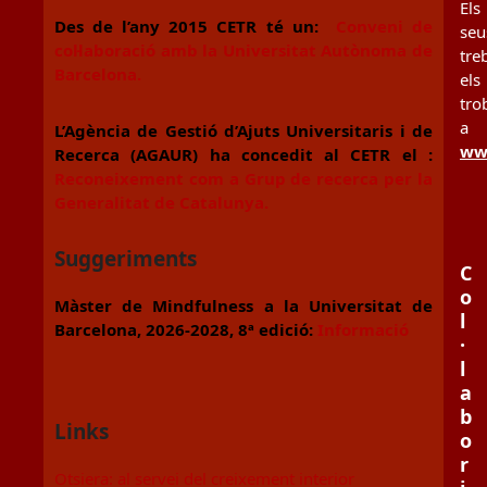
Els
Des de l’any 2015 CETR té un:
Conveni de
seu
col·laboració amb la Universitat Autònoma de
tre
Barcelona.
els
tro
a
L’Agència de Gestió d’Ajuts Universitaris i de
www
Recerca (AGAUR) ha concedit al CETR el :
Reconeixement com a Grup de recerca per la
Generalitat de Catalunya.
Suggeriments
C
o
Màster de Mindfulness a la Universitat de
l
Barcelona, 2026-2028, 8ª edició:
Informació
·
l
a
b
Links
o
r
Otsiera: al servei del creixement interior