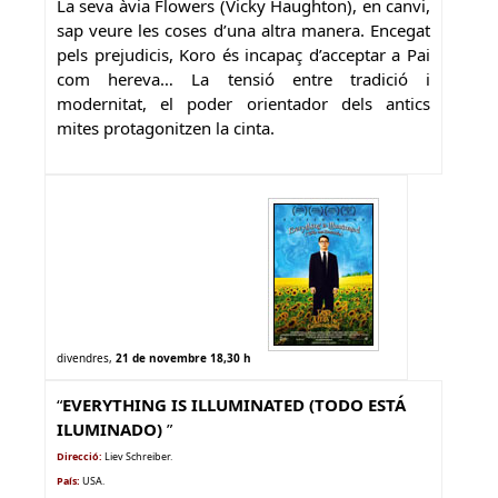
La seva àvia Flowers (Vicky Haughton), en canvi,
sap veure les coses d’una altra manera. Encegat
pels prejudicis, Koro és incapaç d’acceptar a Pai
com hereva… La tensió entre tradició i
modernitat, el poder orientador dels antics
mites protagonitzen la cinta.
divendres
,
21 de novembre 18,30 h
“
EVERYTHING IS ILLUMINATED (TODO ESTÁ
ILUMINADO)
”
Direcció:
Liev Schreiber.
País:
USA
.