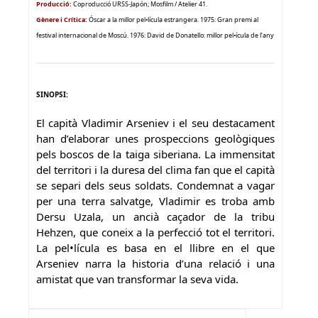
Producció:
Coproducció URSS-Japón; Mosfilm / Atelier 41.
Gènere i Crítica
:
Óscar a la millor pel•lícula estrangera. 1975: Gran premi al
festival internacional de Moscú. 1976: David de Donatello: millor pel•ícula de l’any
SINOPSI:
El capità Vladimir Arseniev i el seu destacament
han d’elaborar unes prospeccions geològiques
pels boscos de la taiga siberiana. La immensitat
del territori i la duresa del clima fan que el capità
se separi dels seus soldats. Condemnat a vagar
per una terra salvatge, Vladimir es troba amb
Dersu Uzala, un ancià caçador de la tribu
Hehzen, que coneix a la perfecció tot el territori.
La pel•lícula es basa en el llibre en el que
Arseniev narra la historia d’una relació i una
amistat que van transformar la seva vida.