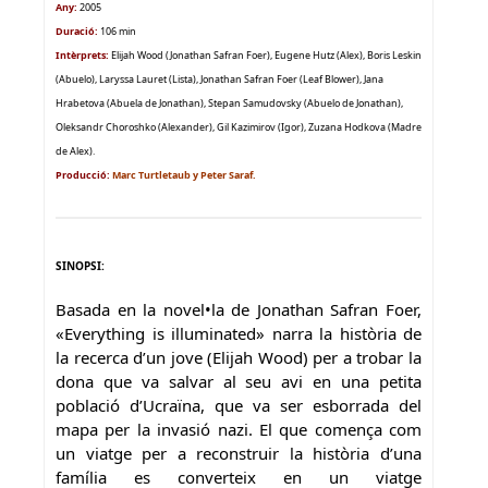
Any:
2005
Duració:
106 min
Intèrprets:
Elijah Wood (Jonathan Safran Foer), Eugene Hutz (Alex), Boris Leskin
(Abuelo), Laryssa Lauret (Lista), Jonathan Safran Foer (Leaf Blower), Jana
Hrabetova (Abuela de Jonathan), Stepan Samudovsky (Abuelo de Jonathan),
Oleksandr Choroshko (Alexander), Gil Kazimirov (Igor), Zuzana Hodkova (Madre
de Alex).
Producció:
Marc Turtletaub y Peter Saraf.
SINOPSI:
Basada en la novel•la de Jonathan Safran Foer,
«Everything is illuminated» narra la història de
la recerca d’un jove (Elijah Wood) per a trobar la
dona que va salvar al seu avi en una petita
població d’Ucraïna, que va ser esborrada del
mapa per la invasió nazi. El que comença com
un viatge per a reconstruir la història d’una
família es converteix en un viatge