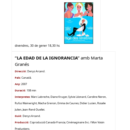
divendres, 30 de gener 18,30 hs
“LA EDAD DE LA IGNORANCIA”
amb
Marta
Granés
Direcció:
Denys Arcand.
País:
Canadá
.
Any:
2007
Duració:
108 min
Interpretes:
Marc Labreche, Diane Kruger, Sylvie Léonard, Caroline Neron,
Rufus Wainwright, Macha Grenon, Emma de Caunes, Didier Lucien, Rosalie
Julien, Jean-René Ouellet.
Guió:
Denys Arcand.
Producció:
Coproducció Canadá-Francia; Cinémaginaire Inc. / Mon Voisin
Productions.