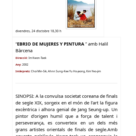
divendres, 24 d’octobre 18,30 h
“
EBRIO DE MUJERES Y PINTURA
” amb Halil
Bàrcena
Direcció:
Im Kwon-Taek
Any:
2002
Intèrprets:
Choi Min-Sik, Ahnn Sung-Kee Yu Ho-jeong, Kim Yeo-jim
SINOPSI: A la convulsa societat coreana de finals
de segle XIX, sorgeix en el món de l’art la figura
excèntrica i alhora genial de Jang Seung-up. Un
pintor d’origen humil que a força de talent i
perseverança, es converteix en un dels més
grans artistes orientals de finals de segle.Amb