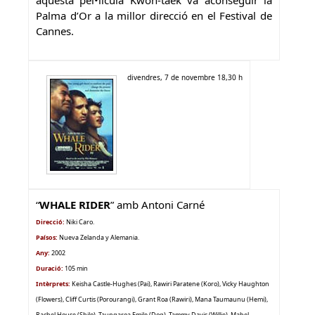
aquesta pel•lícula Kwon-taek va aconseguir la
Palma d’Or a la millor direcció en el Festival de
Cannes.
divendres
, 7 de novembre 18,30 h
“
WHALE RIDER
” amb
Antoni Carné
Direcció:
Niki Caro.
Paísos:
Nueva Zelanda y Alemania
.
Any:
2002
Duració:
105 min
Intèrprets:
Keisha Castle-Hughes (Pai), Rawiri Paratene (Koro), Vicky Haughton
(Flowers), Cliff Curtis (Porourangi), Grant Roa (Rawiri), Mana Taumaunu (Hemi),
Rachel House (Shilo), Taungaroa Emile (Dog), Tammy Davis (Willie), Mabel