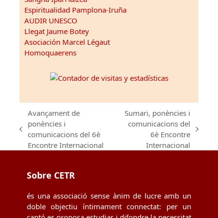
Espiritualidad Pamplona-Iruña
AUDIR UNESCO
Llegat Jaume Botey
Asociación Marcel Légaut
Homoquaerens
Avançament de
Sumari, ponències i
ponències i
comunicacions del
previous
next
comunicacions del 6è
6è Encontre
post:
post:
Encontre Internacional
Internacional
Sobre CETR
és una associació sense ànim de lucre amb un
doble objectiu íntimament connectat: per un
cantó es proposa estudiar i difondre la necessitat