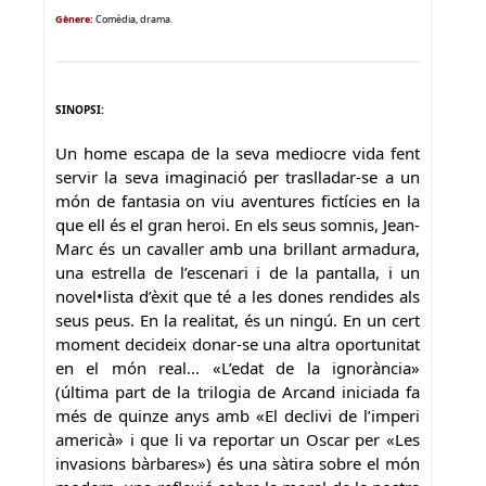
Gènere
:
Comèdia, drama.
SINOPSI:
Un home escapa de la seva mediocre vida fent
servir la seva imaginació per traslladar-se a un
món de fantasia on viu aventures fictícies en la
que ell és el gran heroi. En els seus somnis, Jean-
Marc és un cavaller amb una brillant armadura,
una estrella de l’escenari i de la pantalla, i un
novel•lista d’èxit que té a les dones rendides als
seus peus. En la realitat, és un ningú. En un cert
moment decideix donar-se una altra oportunitat
en el món real… «L’edat de la ignorància»
(última part de la trilogia de Arcand iniciada fa
més de quinze anys amb «El declivi de l’imperi
americà» i que li va reportar un Oscar per «Les
invasions bàrbares») és una sàtira sobre el món