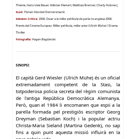
Thieme, Hans-Uwe Bauer, Volkmar Kleinert, Matthias Brenner, Charly Hübnerç
Guió:
Florian Henckel-Donnersmarck
Gènere i Crítica:
2006: Oscar a la millor pel•lícula de parla no anglesa 2006:
Premis del Cinema Europeu: Millor pel•lícula, millor actor (Ulrich Mühe) / Drama.
Thriller
Fotografia:
Hagen Bogdanski.
SINOPSI:
El capità Gerd Wiesler (Ulrich Mühe) és un oficial
extremadament competent de la Stasi, la
totpoderosa policia secreta del règim comunista
de l’antiga República Democràtica Alemanya.
Però, quan el 1984 li encomanen que espii a la
parella formada pel prestigiós escriptor Georg
Dreyman (Sebastian Koch) i la popular actriu
Christa-Maria Sieland (Martina Gedenk), no sap
fins a quin punt aquesta missió influirà en la