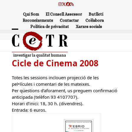
Skip
Instagram
Twitter
Facebook
RSS
to
Qui Som
El Consell Assessor
Butlletí
content
Reconeixements
Contactar
Col·labora
Política de privacitat
Xarxes socials
Open
Close
mobile
mobile
menu
menu
Cicle de Cinema 2008
Totes les sessions inclouen projecció de les
pel•lícules i comentari de les mateixes.
Per qüestions d’aforament, us preguem confirmació
anticipada (telèfon 93 4107707).
Horari d’inici: 18, 30 h. (divendres).
Entrada: 6 euros.