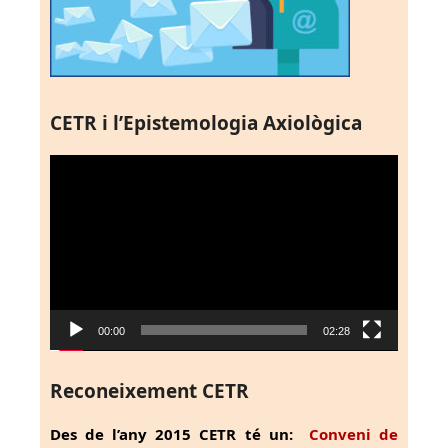
CETR i l’Epistemologia Axiològica
Reproductor
de
vídeo
00:00
02:28
Reconeixement CETR
Des de l’any 2015 CETR té un:
Conveni de