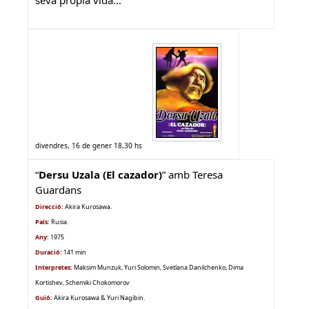
seva pròpia vida…
divendres, 16 de gener 18,30 hs
“
Dersu Uzala (El cazador)
” amb
Teresa
Guardans
Direcció:
Akira Kurosawa.
País:
Rusia
.
Any:
1975
Duració:
141 min
Interpretes:
Maksim Munzuk, Yuri Solomin, Svetlana Danilchenko, Dima
Kortishev, Schemiki Chokomorov
Guió:
Akira Kurosawa & Yuri Nagibin.