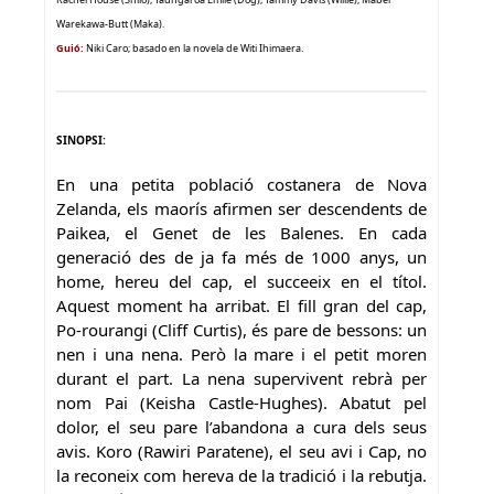
Warekawa-Butt (Maka).
Guió:
Niki Caro; basado en la novela de Witi Ihimaera.
SINOPSI:
En una petita població costanera de Nova
Zelanda, els maorís afirmen ser descendents de
Paikea, el Genet de les Balenes. En cada
generació des de ja fa més de 1000 anys, un
home, hereu del cap, el succeeix en el títol.
Aquest moment ha arribat. El fill gran del cap,
Po-rourangi (Cliff Curtis), és pare de bessons: un
nen i una nena. Però la mare i el petit moren
durant el part. La nena supervivent rebrà per
nom Pai (Keisha Castle-Hughes). Abatut pel
dolor, el seu pare l’abandona a cura dels seus
avis. Koro (Rawiri Paratene), el seu avi i Cap, no
la reconeix com hereva de la tradició i la rebutja.