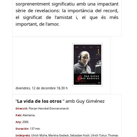
sorprenentment significatiu amb una impactant
sèrie de revelacions: la importància del record,
el significat de l’amistat i, el que és més
important, de l’amor.
divendres
, 12 de decembre 18,30 h
“
La vida de los otros
” amb
Guy Giménez
Direcció:
Florian Henckel-Donnersmarck
País:
Alemania
.
Any:
2006
Duración:
137 min
Intèrprets:
Ulrich Mühe, Martina Gedeck, Sebastian Koch, Ulrich Tukur, Thomas