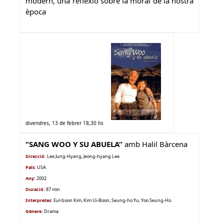
modern, una reflexió sobre la moral de la nostra
època
divendres, 13 de febrer 18,30 hs
“SANG WOO Y SU ABUELA”
amb
Halil Bàrcena
Direcció:
Lee Jung-Hyang, Jeong-hyang Lee.
País:
USA
.
Any:
2002
Duració:
87 min
Interpretes:
Eul-boon Kim, Kim Ui-Boon, Seung-ho Yu, Yoo Seung-Ho.
Gènere
:
Drama.