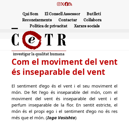
Skip
Instagram
Twitter
Facebook
RSS
to
Qui Som
El Consell Assessor
Butlletí
content
Reconeixements
Contactar
Col·labora
Política de privacitat
Xarxes socials
Open
Close
mobile
mobile
menu
menu
Com el moviment del vent
és inseparable del vent
El sentiment d’ego és el vent i el seu moviment el
món. De fet l’ego és inseparable del món, com el
moviment del vent és inseparable del vent i el
perfum inseparable de la flor. En sentit estricte, el
món és el propi ego i el sentiment d’ego no és res
més que el món. (
Ioga Vasishta
)