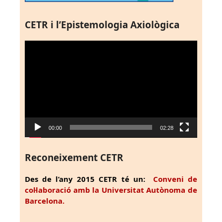
CETR i l’Epistemologia Axiològica
Reproductor
de
vídeo
00:00
02:28
Reconeixement CETR
Des de l’any 2015 CETR té un:
Conveni de
col·laboració amb la Universitat Autònoma de
Barcelona.