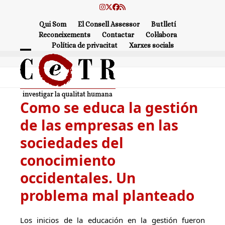
Skip
Instagram
Twitter
Facebook
RSS
to
Qui Som
El Consell Assessor
Butlletí
content
Reconeixements
Contactar
Col·labora
Política de privacitat
Xarxes socials
Open
Close
mobile
mobile
menu
menu
Como se educa la gestión
de las empresas en las
sociedades del
conocimiento
occidentales. Un
problema mal planteado
Los inicios de la educación en la gestión fueron