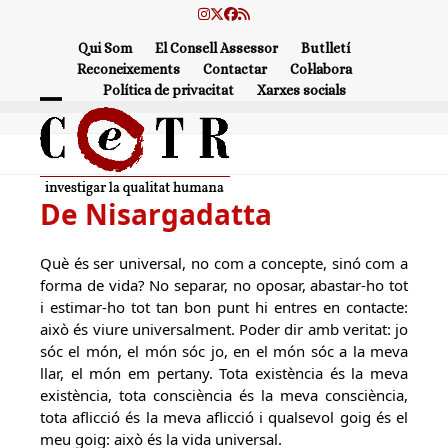
Skip
Instagram
Twitter
Facebook
RSS
to
Qui Som
El Consell Assessor
Butlletí
content
Reconeixements
Contactar
Col·labora
Política de privacitat
Xarxes socials
Open
Close
mobile
mobile
menu
menu
De Nisargadatta
Què és ser universal, no com a concepte, sinó com a
forma de vida? No separar, no oposar, abastar-ho tot
i estimar-ho tot tan bon punt hi entres en contacte:
això és viure universalment. Poder dir amb veritat: jo
sóc el món, el món sóc jo, en el món sóc a la meva
llar, el món em pertany. Tota existència és la meva
existència, tota consciència és la meva consciència,
tota aflicció és la meva aflicció i qualsevol goig és el
meu goig: això és la vida universal.