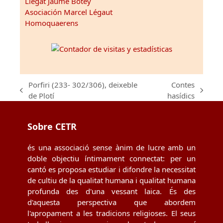
Llegat Jaume Botey
Asociación Marcel Légaut
Homoquaerens
Porfiri (233- 302/306), deixeble
Contes
previous
next
de Plotí
hasídics
post:
post:
Sobre CETR
és una associació sense ànim de lucre amb un
doble objectiu íntimament connectat: per un
cantó es proposa estudiar i difondre la necessitat
de cultiu de la qualitat humana i qualitat humana
profunda des d'una vessant laica. És des
d'aquesta perspectiva que abordem
l'apropament a les tradicions religioses. El seus