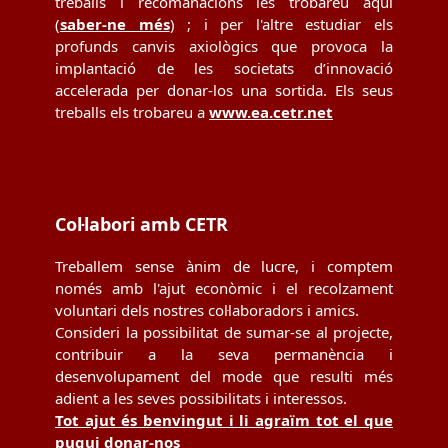
treballs i recomanacions les trobareu aquí
(
saber-ne més
) ; i per l'altre estudiar els
profunds canvis axiològics que provoca la
implantació de les societats d’innovació
accelerada per donar-los una sortida. Els seus
treballs els trobareu a
www.ea.cetr.net
Col·labori amb CETR
Treballem sense ànim de lucre, i comptem
només amb l'ajut econòmic i el recolzament
voluntari dels nostres col·laboradors i amics.
Consideri la possibilitat de sumar-se al projecte,
contribuir a la seva permanència i
desenvolupament del mode que resulti més
adient a les seves possibilitats i interessos.
Tot ajut és benvingut i li agraïm tot el que
pugui donar-nos