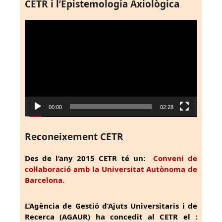
CETR i l’Epistemologia Axiològica
Reproductor
de
vídeo
00:00
02:28
Reconeixement CETR
Des de l’any 2015 CETR té un:
Conveni de
col·laboració amb la Universitat Autònoma de
Barcelona.
L’Agència de Gestió d’Ajuts Universitaris i de
Recerca (AGAUR) ha concedit al CETR el :