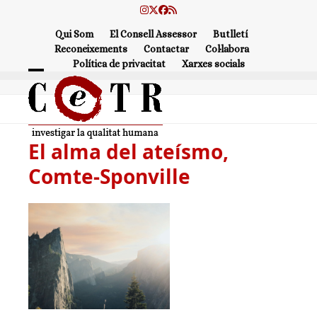
Skip
Instagram
Twitter
Facebook
RSS
to
Qui Som
El Consell Assessor
Butlletí
content
Reconeixements
Contactar
Col·labora
Política de privacitat
Xarxes socials
Open
Close
mobile
mobile
menu
menu
El alma del ateísmo,
Comte-Sponville