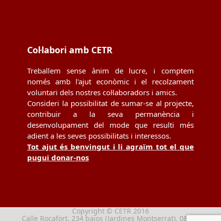
Col·labori amb CETR
Treballem sense ànim de lucre, i comptem
només amb l'ajut econòmic i el recolzament
voluntari dels nostres col·laboradors i amics.
Consideri la possibilitat de sumar-se al projecte,
contribuir a la seva permanència i
desenvolupament del mode que resulti més
adient a les seves possibilitats i interessos.
Tot ajut és benvingut i li agraïm tot el que
pugui donar-nos
Copyright © CETR 2016
Calle Rocafort, 234 bajos (Jardines Montserrat), 08029