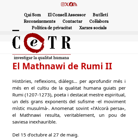
Skip
Instagram
Twitter
Facebook
RSS
to
Qui Som
El Consell Assessor
Butlletí
content
Reconeixements
Contactar
Col·labora
Política de privacitat
Xarxes socials
Open
Close
mobile
mobile
menu
menu
El Mathnawi de Rumi II
Històries, reflexions, diàlegs… per aprofundir més i
més en el cultiu de la qualitat humana guiats per
Rumi (1207-1273), poeta i destacat mestre espiritual,
un dels grans exponents del sufisme -el moviment
místic musulmà-. Anomenat sovint «l’Alcorà persa»,
el Mathnawi resulta, veritablement, un pou de
saviesa inexhaurible.
Del 15 d’octubre al 27 de maig.