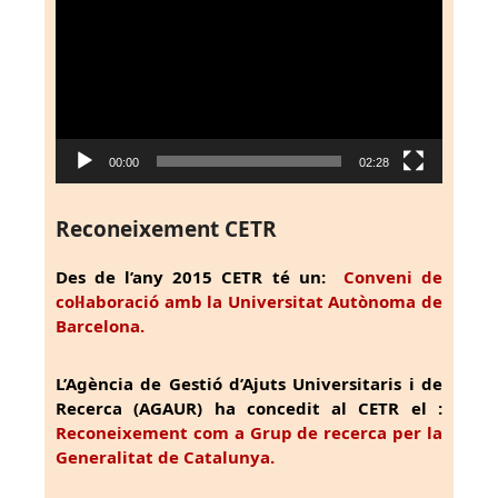
de
vídeo
00:00
02:28
Reconeixement CETR
Des de l’any 2015 CETR té un:
Conveni de
col·laboració amb la Universitat Autònoma de
Barcelona.
L’Agència de Gestió d’Ajuts Universitaris i de
Recerca (AGAUR) ha concedit al CETR el :
Reconeixement com a Grup de recerca per la
Generalitat de Catalunya.