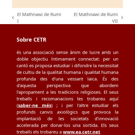
El Mathnawi de Rumi
El Mathnawi de Rumi
previous
next
I
VII
post:
post:
Sobre CETR
és una associació sense ànim de lucre amb un
doble objectiu íntimament connectat: per un
cantó es proposa estudiar i difondre la necessitat
de cultiu de la qualitat humana i qualitat humana
profunda des d'una vessant laica. És des
d'aquesta perspectiva que abordem
l'apropament a les tradicions religioses. El seus
treballs i recomanacions les trobareu aquí
(
saber-ne més
) ; i per l'altre estudiar els
profunds canvis axiològics que provoca la
implantació de les societats d’innovació
accelerada per donar-los una sortida. Els seus
treballs els trobareu a
www.ea.cetr.net