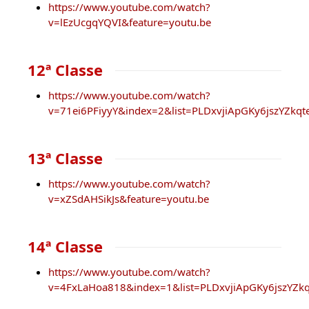
https://www.youtube.com/watch?
v=lEzUcgqYQVI&feature=youtu.be
12ª Classe
https://www.youtube.com/watch?
v=71ei6PFiyyY&index=2&list=PLDxvjiApGKy6jszYZkqt
13ª Classe
https://www.youtube.com/watch?
v=xZSdAHSikJs&feature=youtu.be
14ª Classe
https://www.youtube.com/watch?
v=4FxLaHoa818&index=1&list=PLDxvjiApGKy6jszYZk