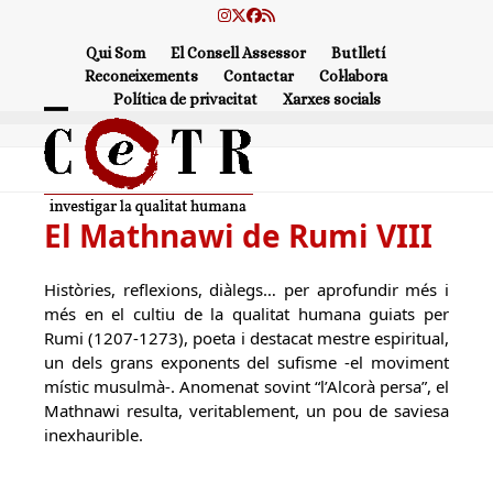
Skip
Instagram
Twitter
Facebook
RSS
to
Qui Som
El Consell Assessor
Butlletí
content
Reconeixements
Contactar
Col·labora
Política de privacitat
Xarxes socials
Open
Close
mobile
mobile
menu
menu
El Mathnawi de Rumi VIII
Històries, reflexions, diàlegs… per aprofundir més i
més en el cultiu de la qualitat humana guiats per
Rumi (1207-1273), poeta i destacat mestre espiritual,
un dels grans exponents del sufisme -el moviment
místic musulmà-. Anomenat sovint “l’Alcorà persa”, el
Mathnawi resulta, veritablement, un pou de saviesa
inexhaurible.