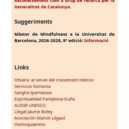
Reconeixement com a Grup de recerca per la
Generalitat de Catalunya.
Suggeriments
Màster de Mindfulness a la Universitat de
Barcelona, 2026-2028, 8ª edició:
Informació
Links
Otsiera: al servei del creixement interior
Servicios Koinonia
Sangha IparHaizea
Espiritualidad Pamplona-Iruña
AUDIR UNESCO
Llegat Jaume Botey
Asociación Marcel Légaut
Homoquaerens