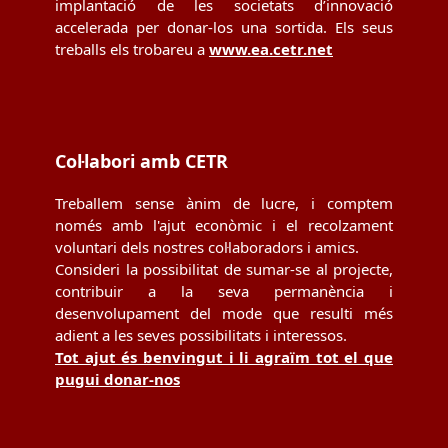
implantació de les societats d’innovació
accelerada per donar-los una sortida. Els seus
treballs els trobareu a
www.ea.cetr.net
Col·labori amb CETR
Treballem sense ànim de lucre, i comptem
només amb l'ajut econòmic i el recolzament
voluntari dels nostres col·laboradors i amics.
Consideri la possibilitat de sumar-se al projecte,
contribuir a la seva permanència i
desenvolupament del mode que resulti més
adient a les seves possibilitats i interessos.
Tot ajut és benvingut i li agraïm tot el que
pugui donar-nos