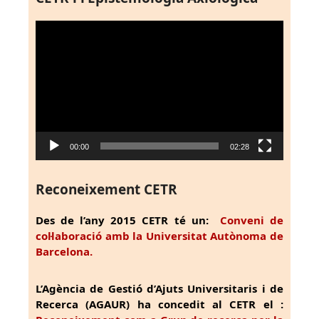
Reproductor
de
vídeo
00:00
02:28
Reconeixement CETR
Des de l’any 2015 CETR té un:
Conveni de
col·laboració amb la Universitat Autònoma de
Barcelona.
L’Agència de Gestió d’Ajuts Universitaris i de
Recerca (AGAUR) ha concedit al CETR el :