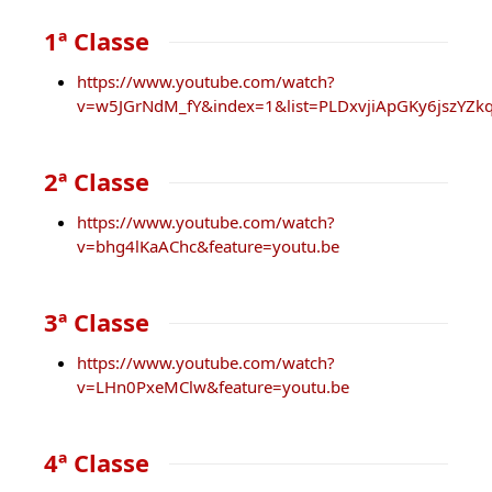
1ª Classe
https://www.youtube.com/watch?
v=w5JGrNdM_fY&index=1&list=PLDxvjiApGKy6jszYZk
2ª Classe
https://www.youtube.com/watch?
v=bhg4lKaAChc&feature=youtu.be
3ª Classe
https://www.youtube.com/watch?
v=LHn0PxeMClw&feature=youtu.be
4ª Classe