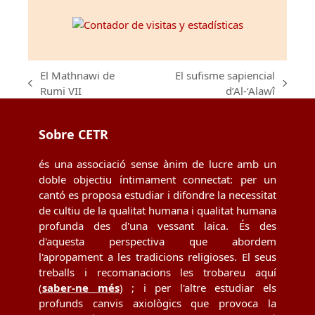
El Mathnawi de
El sufisme sapiencial
previous
next
Rumi VII
d’Al-‘Alawî
post:
post:
Sobre CETR
és una associació sense ànim de lucre amb un
doble objectiu íntimament connectat: per un
cantó es proposa estudiar i difondre la necessitat
de cultiu de la qualitat humana i qualitat humana
profunda des d'una vessant laica. És des
d'aquesta perspectiva que abordem
l'apropament a les tradicions religioses. El seus
treballs i recomanacions les trobareu aquí
(
saber-ne més
) ; i per l'altre estudiar els
profunds canvis axiològics que provoca la