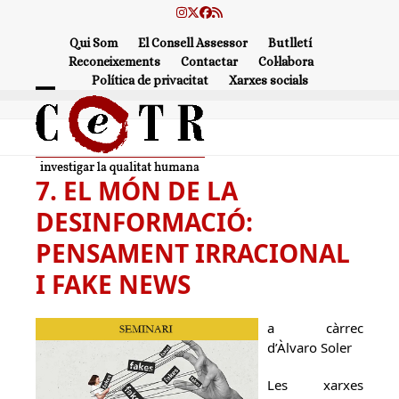
Skip
Instagram
Twitter
Facebook
RSS
to
Qui Som
El Consell Assessor
Butlletí
content
Reconeixements
Contactar
Col·labora
Política de privacitat
Xarxes socials
Open
Close
mobile
mobile
menu
menu
7. EL MÓN DE LA
DESINFORMACIÓ:
PENSAMENT IRRACIONAL
I FAKE NEWS
a càrrec
d’Àlvaro Soler
Les xarxes