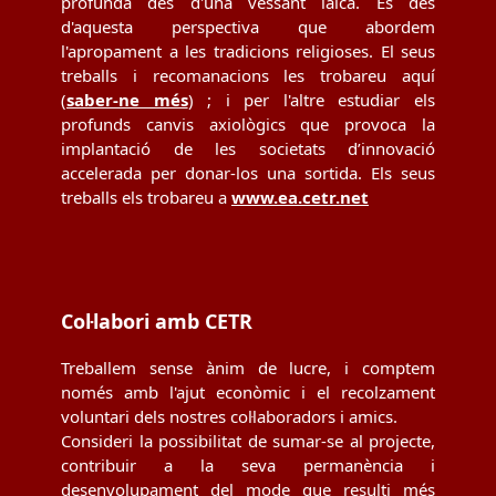
profunda des d'una vessant laica. És des
d'aquesta perspectiva que abordem
l'apropament a les tradicions religioses. El seus
treballs i recomanacions les trobareu aquí
(
saber-ne més
) ; i per l'altre estudiar els
profunds canvis axiològics que provoca la
implantació de les societats d’innovació
accelerada per donar-los una sortida. Els seus
treballs els trobareu a
www.ea.cetr.net
Col·labori amb CETR
Treballem sense ànim de lucre, i comptem
només amb l'ajut econòmic i el recolzament
voluntari dels nostres col·laboradors i amics.
Consideri la possibilitat de sumar-se al projecte,
contribuir a la seva permanència i
desenvolupament del mode que resulti més