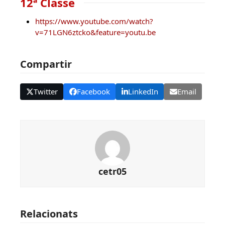
12ª Classe
https://www.youtube.com/watch?
v=71LGN6ztcko&feature=youtu.be
Compartir
Twitter
Facebook
LinkedIn
Email
cetr05
Relacionats