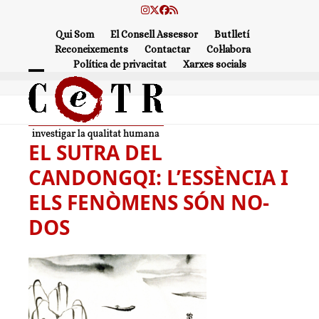
Skip
Instagram
Twitter
Facebook
RSS
to
Qui Som
El Consell Assessor
Butlletí
content
Reconeixements
Contactar
Col·labora
Política de privacitat
Xarxes socials
Open
Close
mobile
mobile
menu
menu
EL SUTRA DEL
CANDONGQI: L’ESSÈNCIA I
ELS FENÒMENS SÓN NO-
DOS