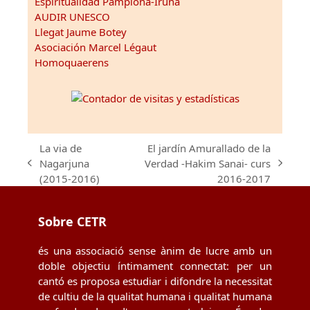
Espiritualidad Pamplona-Iruña
AUDIR UNESCO
Llegat Jaume Botey
Asociación Marcel Légaut
Homoquaerens
La via de
El jardín Amurallado de la
Nagarjuna
Verdad -Hakim Sanai- curs
previous
next
(2015-2016)
2016-2017
post:
post:
Sobre CETR
és una associació sense ànim de lucre amb un
doble objectiu íntimament connectat: per un
cantó es proposa estudiar i difondre la necessitat
de cultiu de la qualitat humana i qualitat humana