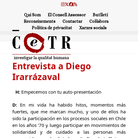
Skip
Instagram
Twitter
Facebook
RSS
to
Qui Som
El Consell Assessor
Butlletí
content
Reconeixements
Contactar
Col·labora
Política de privacitat
Xarxes socials
Open
Close
mobile
mobile
menu
menu
Entrevista a Diego
Irarrázaval
H:
Empecemos con tu auto-presentación
D:
En mi vida ha habido hitos, momentos más
fuertes, que me marcan mucho, y uno de ellos ha
sido la participación en los procesos sociales en Chile
en los años ’70 y luego participar en movimientos de
solidaridad y de cuidado a las personas más