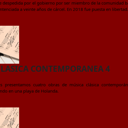
fue despedida por el gobierno por ser miembro de la comunidad ba
enciada a veinte años de cárcel. En 2018 fue puesta en libertad
CLASICA CONTEMPORANEA 4
os presentamos cuatro obras de música clásica contemporá
ando en una playa de Holanda.