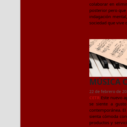
colaborar en elimi
posterior pero que 
indagación mental,
sociedad que vive d
MÚSICA 
22 de febrero de 2
CETR
Este nuevo ap
se siente a gusto
contemporánea. El s
sienta cómoda con l
productos y servic