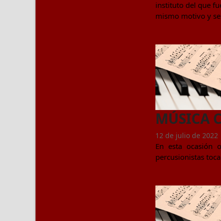
instituto del que 
mismo motivo y sent
MÚSICA 
12 de julio de 2022
En esta ocasión 
percusionistas toc