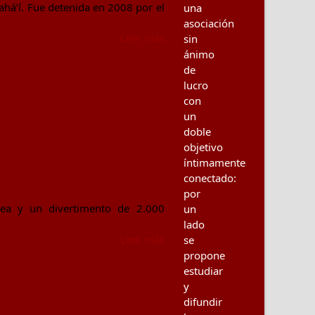
há’í. Fue detenida en 2008 por el
una
.
asociación
Leer más
sin
ánimo
de
lucro
con
un
doble
objetivo
íntimamente
conectado:
por
nea y un divertimento de 2.000
un
lado
Leer más
se
propone
estudiar
y
difundir