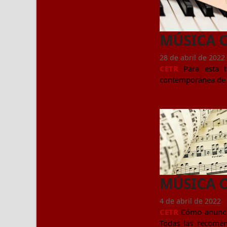
MÚSICA C
28 de abril de 2022
CETR
Para esta t
contemporánea de l
MÚSICA C
4 de abril de 2022
CETR
Cómo anuncia
Todas las recomend