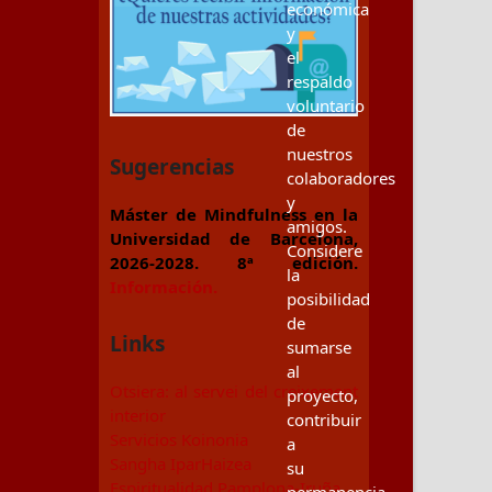
económica
y
el
respaldo
voluntario
de
nuestros
Sugerencias
colaboradores
y
Máster de Mindfulness en la
amigos.
Universidad de Barcelona,
Considere
2026-2028. 8ª edición.
la
Información.
posibilidad
de
Links
sumarse
al
Otsiera: al servei del creixement
proyecto,
interior
contribuir
Servicios Koinonia
a
Sangha IparHaizea
su
Espiritualidad Pamplona-Iruña