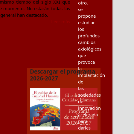
l mismo tiempo del siglo XXI que
otro,
se momento. No estarán todas las
se
 general han destacado.
propone
Leer más
estudiar
los
profundos
cambios
axiológicos
que
provoca
la
Descargar el programa
implantación
2026-2027
de
las
sociedades
de
innovación
acelerada
para
darles