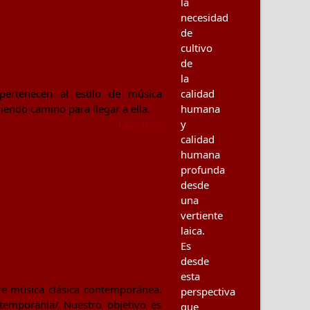
la
necesidad
de
cultivo
de
la
ertenecen al estilo de música
calidad
endo camino para llegar a ella.
humana
Leer más
y
calidad
humana
profunda
desde
una
vertiente
laica.
Es
desde
esta
e música clásica contemporánea.
perspectiva
ntemporania/ Nuestro objetivo es
que