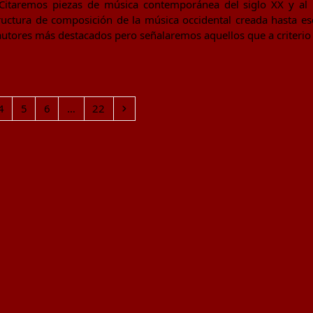
o. Citaremos piezas de música contemporánea del siglo XX y a
uctura de composición de la música occidental creada hasta e
 autores más destacados pero señalaremos aquellos que a criterio
Page
Page
Page
Page
Siguiente
4
5
6
…
22