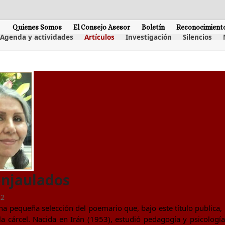
Quienes Somos
El Consejo Asesor
Boletín
Reconocimient
Agenda y actividades
Artículos
Investigación
Silencios
njaulados
22
a pequeña selección del poemario que, bajo este título publica,
la cárcel. Nacida en Irán (1953), estudió pedagogía y psicologí