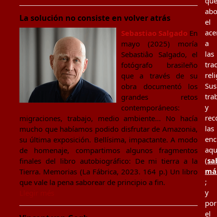
qu
ab
La solución no consiste en volver atrás
el
ace
Sebastiao Salgado
En
a
mayo (2025) moría
las
Sebastiâo Salgado, el
tra
fotógrafo brasileño
rel
que a través de su
Sus
obra documentó los
tra
grandes retos
y
contemporáneos:
rec
migraciones, trabajo, medio ambiente... No hacía
las
mucho que habíamos podido disfrutar de Amazonia,
enc
su última exposición. Bellísima, impactante. A modo
aqu
de homenaje, compartimos algunos fragmentos
(
sa
finales del libro autobiográfico: De mi tierra a la
má
Tierra. Memorias (La Fábrica, 2023. 164 p.) Un libro
;
que vale la pena saborear de principio a fin.
y
Llegir més
por
el