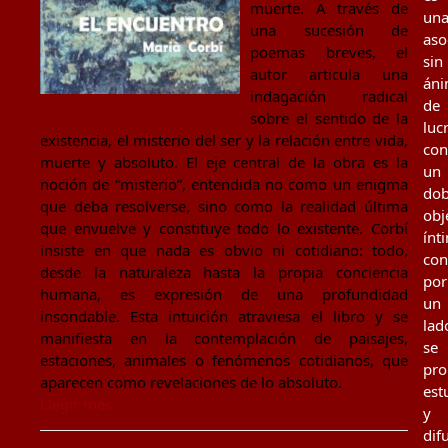
muerte. A través de
un
una sucesión de
aso
poemas breves, el
sin
autor articula una
án
indagación radical
de
sobre el sentido de la
luc
existencia, el misterio del ser y la relación entre vida,
con
muerte y absoluto. El eje central de la obra es la
un
noción de “misterio”, entendida no como un enigma
dob
que deba resolverse, sino como la realidad última
obj
que envuelve y constituye todo lo existente. Corbí
ínt
insiste en que nada es obvio ni cotidiano: todo,
con
desde la naturaleza hasta la propia conciencia
por
humana, es expresión de una profundidad
un
insondable. Esta intuición atraviesa el libro y se
lad
manifiesta en la contemplación de paisajes,
se
estaciones, animales o fenómenos cotidianos, que
pr
aparecen como revelaciones de lo absoluto.
est
Llegir més
y
dif