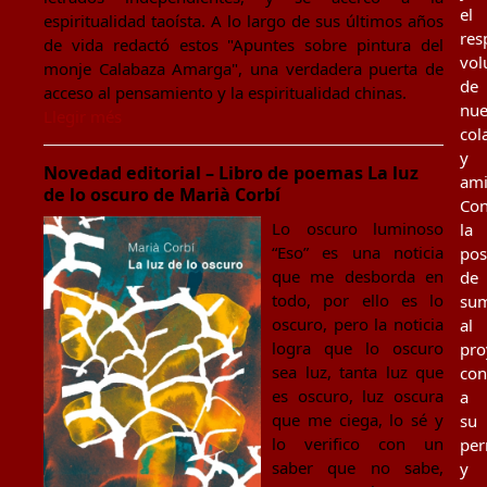
el
espiritualidad taoísta. A lo largo de sus últimos años
res
de vida redactó estos "Apuntes sobre pintura del
vol
monje Calabaza Amarga", una verdadera puerta de
de
acceso al pensamiento y la espiritualidad chinas.
nue
Llegir més
col
y
Novedad editorial – Libro de poemas La luz
ami
de lo oscuro de Marià Corbí
Con
Lo oscuro luminoso
la
“Eso” es una noticia
pos
que me desborda en
de
todo, por ello es lo
su
oscuro, pero la noticia
al
logra que lo oscuro
pro
sea luz, tanta luz que
con
es oscuro, luz oscura
a
que me ciega, lo sé y
su
lo verifico con un
per
saber que no sabe,
y