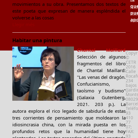
movimientos a su obra. Presentamos dos textos de
qu
este poeta que expresan de manera espléndida el
pu
volverse a las cosas
apo
Llegir més
Habitar una pintura
Chantal Maillard
Copyr
Selección de algunos
©
CETR
fragmentos del libro
2016
de Chantal Maillard:
Calle
Rocafo
"Las venas del dragón.
234
Confucianismo,
bajos
(Jardi
taoísmo y budismo"
Monts
(Galaxia Gutenberg,
08029
Barce
2021. 203 p.). La
Teléf
autora explora el rico legado de sabiduría de estas
93
tres corrientes de pensamiento que moldearon la
410
77
idiosincrasia china, con la mirada puesta en los
07;
profundos retos que la humanidad tiene hoy
FAX:
93