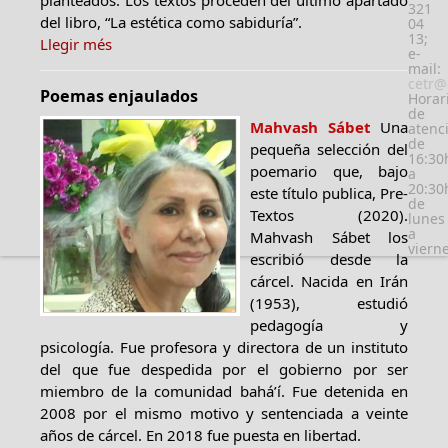
planteados. Los textos proceden del último apartado
321
del libro, “La estética como sabiduría”.
04
13;
Llegir més
e-
mail:
cetr@
Poemas enjaulados
Horar
de
Mahvash Sábet
Una
atenc
de
pequeña selección del
16:30
poemario que, bajo
a
20:30
este título publica, Pre-
de
Textos (2020).
lunes
a
Mahvash Sábet los
viern
escribió desde la
cárcel. Nacida en Irán
(1953), estudió
pedagogía y
psicología. Fue profesora y directora de un instituto
del que fue despedida por el gobierno por ser
miembro de la comunidad bahá’í. Fue detenida en
2008 por el mismo motivo y sentenciada a veinte
años de cárcel. En 2018 fue puesta en libertad.