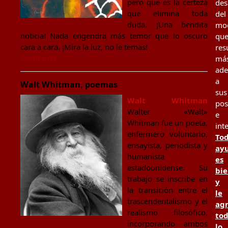
pero que es la certeza
des
que elimina toda
del
duda. ¡Una bendita
mo
noticia! Nada engendra más temor que lo oscuro
qu
cara a cara. ¡Mira la luz, no le temas!
res
Llegir més
má
ad
a
Walt Whitman, poemas
sus
Walt Whitman
pos
Walter «Walt»
e
Whitman fue un poeta,
int
enfermero voluntario,
To
ensayista, periodista y
ay
humanista
es
estadounidense. Su
bi
trabajo se inscribe en
y
la transición entre el
le
trascendentalismo y el
ag
realismo filosófico,
to
incorporando ambos
lo