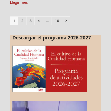
Llegir més
Page
Page
Page
Page
Page
Siguiente
1
2
3
4
…
10
Descargar el programa 2026-2027