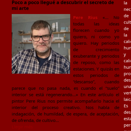
Poco a poco llegué a descubrir el secreto de
la
mi arte
nec
de
Pere Rius
«... No
cul
todas las ideas
de
florecen cuando yo
la
quiero, ni como yo
cal
quiero. Hay periodos
hu
de crecimiento
y
exuberante y periodos
cal
de reposo, como las
hu
estaciones. Y quizás en
pro
estos periodos de
des
“descanso”, cuando
un
parece que no pasa nada, es cuando el “suelo”
ver
interior se está regenerando…» En este artículo el
laic
pintor Pere Rius nos permite acompañarlo hacia el
Es
interior del proceso creativo. Nos habla de
des
indagación, de humildad, de espera, de aceptación,
est
de ofrenda, de cultivo…
per
Llegir més