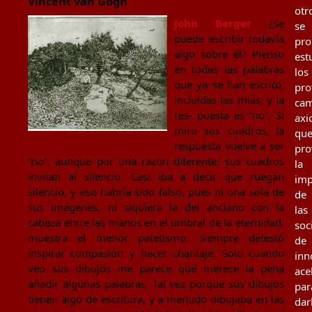
Vincent van Gogh
otr
John Berger
¿Se
se
puede escribir todavía
pr
algo sobre él? Pienso
est
en todas las palabras
los
que ya se han escrito,
pro
incluidas las mías, y la
cam
res- puesta es “no”. Si
axi
miro sus cuadros, la
qu
respuesta vuelve a ser
pro
“no”, aunque por una razón diferente: sus cuadros
la
invitan al silencio. Casi iba a decir que ruegan
imp
silencio, y eso habría sido falso, pues ni una sola de
de
sus imágenes, ni siquiera la del anciano con la
las
cabeza entre las manos en el umbral de la eternidad,
soc
muestra el menor patetismo. Siempre detestó
de
inspirar compasión y hacer chantaje. Solo cuando
inn
veo sus dibujos me parece que merece la pena
ace
añadir algunas palabras. Tal vez porque sus dibujos
par
tienen algo de escritura, y a menudo dibujaba en las
dar