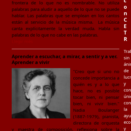
c
frontera de lo que no es nombrable. No utiliza
o
palabras para aludir a aquello de lo que no se puede
n
hablar. Las palabras que se emplean en los cantos
C
están al servicio de la música misma. La música
E
canta explícitamente la verdad muda. Habla sin
T
palabras de lo que no cabe en las palabras.
R
Llegir més
Tra
Aprender a escuchar, a mirar, a sentir y a ver.
sin
Aprender a vivir
án
de
"Creo que si uno no
luc
concede importancia a
y
quién es y a lo que
co
hace, no es posible
úni
tocar bien, ni pensar
con
bien, ni vivir bien."
la
Nadia Boulanger
ay
(1887-1979), pianista,
eco
directora de orquesta
y
y maestra de composición, reflexiona sobre la