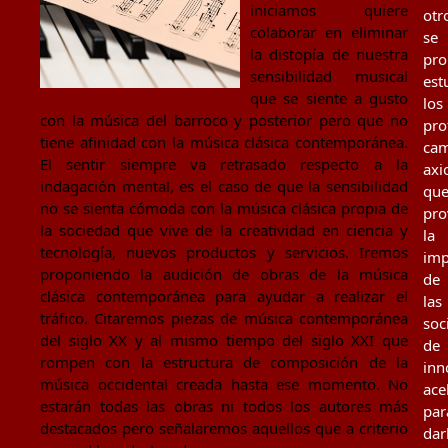
iniciamos quiere
otr
colaborar en eliminar
se
la distopía de nuestra
pr
sensibilidad musical
est
que se siente a gusto
los
con la música del barroco y posterior pero que no
pro
tiene afinidad con la música clásica contemporánea.
cam
El sentir siempre va retrasado respecto a la
axi
indagación mental, es el caso de que la sensibilidad
qu
no se sienta cómoda con la música clásica propia de
pro
la sociedad que vive de la creatividad en ciencia y
la
tecnología, nuevos productos y servicios. Iremos
imp
proponiendo la audición de obras de la música
de
clásica contemporánea para ayudar a realizar el
las
tráfico. Citaremos piezas de música contemporánea
soc
del siglo XX y al mismo tiempo del siglo XXI que
de
rompen con la estructura de composición de la
inn
música occidental creada hasta ese momento. No
ace
estarán todas las obras ni todos los autores más
par
destacados pero señalaremos aquellos que a criterio
dar