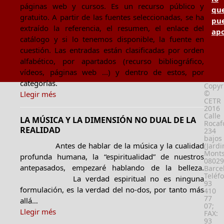
páginas web y cursos. Es un recurso público y
qu
gratuito. A partir de las fuentes seleccionadas, se ha
pu
extraído la referencia, el resumen, el enlace del
apo
catálogo y si lo tenemos disponible, la fuente en
cuestión. Las entradas están clasificadas por orden
alfabético, por apartados (recurso bibliográfico,
vídeos, páginas web ...) y dentro de estos, por
categorías.
Copyr
©
Llegir més
CETR
2016
Calle
LA MÚSICA Y LA DIMENSIÓN NO DUAL DE LA
Rocafo
REALIDAD
234
bajos
Antes de hablar de la música y la cualidad
(Jardi
Monts
profunda humana, la “espiritualidad” de nuestros
08029
antepasados, empezaré hablando de la belleza.
Barce
Teléf
La verdad espiritual no es ninguna
93
formulación, es la verdad del no-dos, por tanto más
410
77
allá…
07;
Llegir més
FAX:
93