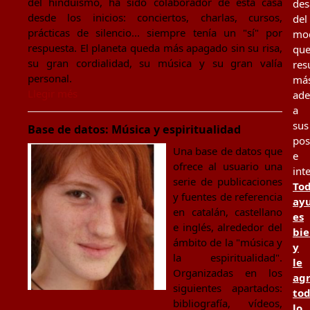
del hinduismo, ha sido colaborador de esta casa
des
desde los inicios: conciertos, charlas, cursos,
del
prácticas de silencio... siempre tenía un "sí" por
mo
respuesta. El planeta queda más apagado sin su risa,
qu
su gran cordialidad, su música y su gran valía
res
personal.
má
Llegir més
ad
a
sus
Base de datos: Música y espiritualidad
pos
Una base de datos que
e
ofrece al usuario una
int
serie de publicaciones
To
y fuentes de referencia
ay
en catalán, castellano
es
e inglés, alrededor del
bi
ámbito de la "música y
y
la espiritualidad".
le
Organizadas en los
ag
siguientes apartados:
to
bibliografía, vídeos,
lo