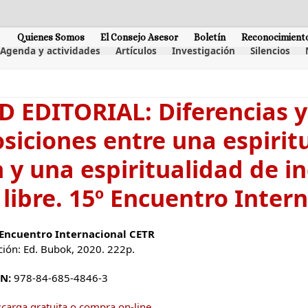
Quienes Somos
El Consejo Asesor
Boletín
Reconocimient
Agenda y actividades
Artículos
Investigación
Silencios
 EDITORIAL: Diferencias y
siciones entre una espirit
 y una espiritualidad de i
 libre. 15º Encuentro Inter
Encuentro Internacional CETR
ción: Ed. Bubok, 2020. 222p.
N:
978-84-685-4846-3
carga gratuita o compra on-line