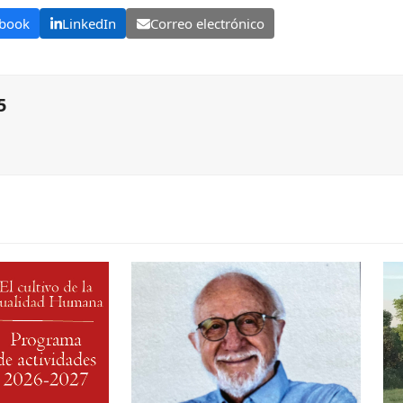
book
LinkedIn
Correo electrónico
5