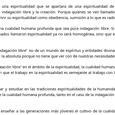
a una espiritualidad que se apartara de una espiritualidad 
 indagación libre y la creación. Porque quienes se ven llamados 
ivir su espiritualidad como obediencia, sumisión a lo que es radi
na cualidad humana profunda que sea pura indagación libre. Si l
ados llamaron espiritualidad ya no será homogénea, sino que es
indagación libre” no de un mundo de espíritus y entidades divin
la absoluta porque no tiene que ver con de nuestras necesidades 
reación libre” en el ámbito de la espiritualidad, la cualidad hum
ue el trabajo en la espiritualidad es semejante al trabajo con la
r y estudiar en las tradiciones espiritualidades de la humanid
de la cualidad humana profunda, tanto en el caso de la indagación
enseñar a las generaciones más jóvenes el cultivo de la cual