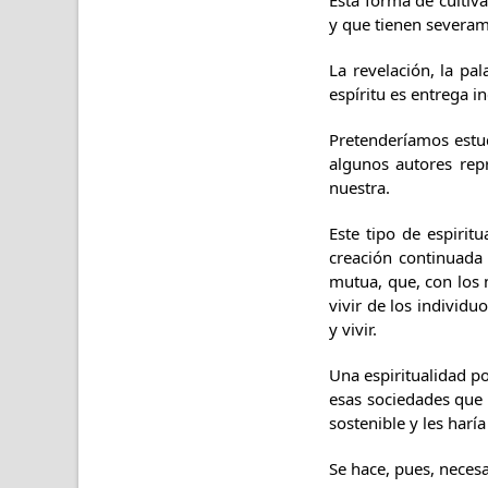
Esta forma de cultiv
y que tienen severam
La revelación, la pa
espíritu es entrega i
Pretenderíamos estudi
algunos autores rep
nuestra.
Este tipo de espirit
creación continuada 
mutua, que, con los 
vivir de los individu
y vivir.
Una espiritualidad p
esas sociedades que d
sostenible y les harí
Se hace, pues, necesar