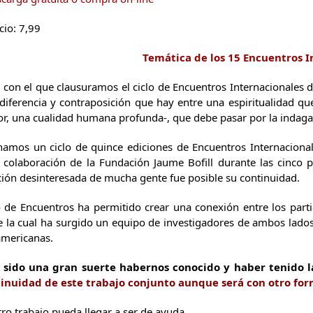
cio: 7,99
Temática de los 15 Encuentros I
 con el que clausuramos el ciclo de Encuentros Internacionales
diferencia y contraposición que hay entre una espiritualidad q
or, una cualidad humana profunda-, que debe pasar por la indagac
inamos un ciclo de quince ediciones de Encuentros Internacion
la colaboración de la Fundación Jaume Bofill durante las cinco
ación desinteresada de mucha gente fue posible su continuidad.
 de Encuentros ha permitido crear una conexión entre los parti
de la cual ha surgido un equipo de investigadores de ambos lados
americanas.
a sido una gran suerte habernos conocido y haber tenido la
inuidad de este trabajo conjunto aunque será con otro for
o trabajo pueda llegar a ser de ayuda.