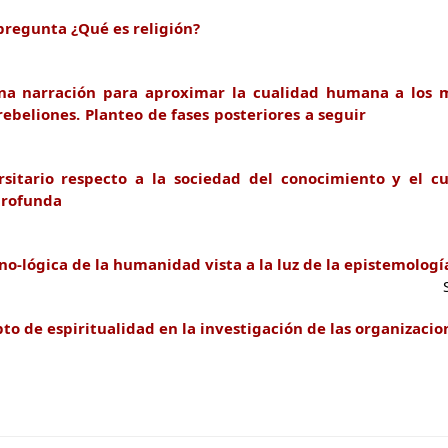
pregunta ¿Qué es religión?
na narración para aproximar la cualidad humana a los mi
rebeliones. Planteo de fases posteriores a seguir
Mon
rsitario respecto a la sociedad del conocimiento y el c
profunda
Ildefonso Nav
no-lógica de la humanidad vista a la luz de la epistemología 
ergio Néstor O
to de espiritualidad en la investigación de las organizacio