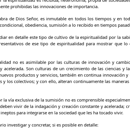
ar la espiritualidad es recibida, heterónoma, propia de socieda
ente prohibidas las innovaciones de importancia.
labra de Dios Señor, es inmutable en todos los tiempos y en tod
ncondicional, obediencia, sumisión a lo recibido en tiempos pasad
ar en detalle este tipo de cultivo de la espiritualidad por la sa
resentativos de ese tipo de espiritualidad para mostrar que l
ualidad no es asimilable por las culturas de innovación y camb
y acelerada. Son culturas de un crecimiento de las ciencias y la
nuevos productos y servicios, también en continua innovación y 
os y los colectivos; y con ello, alteran continuamente las maneras
or la vía exclusiva de la sumisión no es comprensible especialme
eben vivir de la indagación y creación constante y acelerada; cr
a ineptos para integrarse en la sociedad que les ha tocado vivir.
io investigar y concretar, si es posible en detalle: