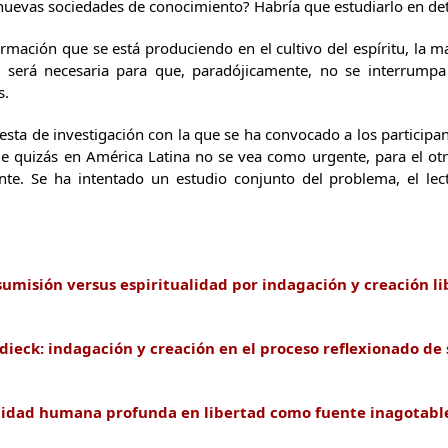
 nuevas sociedades de conocimiento? Habría que estudiarlo en det
ormación que se está produciendo en el cultivo del espíritu, la 
a, será necesaria para que, paradójicamente, no se interrumpa
s.
esta de investigación con la que se ha convocado a los participa
quizás en América Latina no se vea como urgente, para el otro 
e. Se ha intentado un estudio conjunto del problema, el lec
sumisión versus espiritualidad por indagación y creación li
ieck: indagación y creación en el proceso reflexionado de 
ualidad humana profunda en libertad como fuente inagotabl