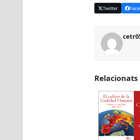
Twitter
Face
cetr0
Relacionats