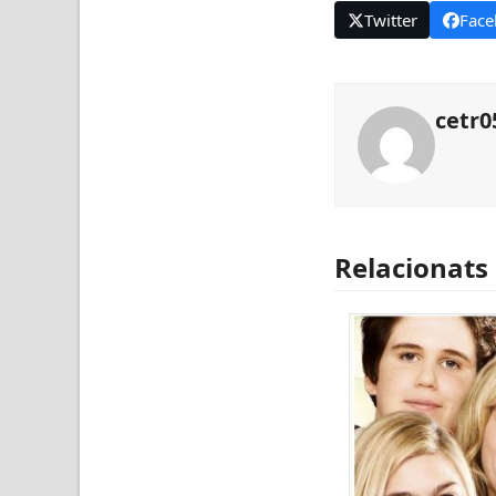
Twitter
Face
cetr0
Relacionats