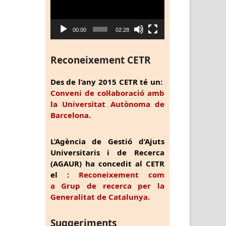
vídeo
00:00
02:28
Reconeixement CETR
Des de l’any 2015 CETR té un:
Conveni de col·laboració amb
la Universitat Autònoma de
Barcelona.
L’Agència de Gestió d’Ajuts
Universitaris i de Recerca
(AGAUR) ha concedit al CETR
el :
Reconeixement com
a Grup de recerca per la
Generalitat de Catalunya.
Suggeriments