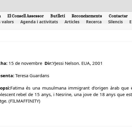
m
El Consell Assessor
Butlletí
Reconeixements
Contactar
 valors
Agenda i activitats
Articles
Recerca
Silencis
E
cha:
15 de novembre
Dir:
YJessi Nelson. EUA, 2001
esenta:
Teresa Guardans
opsi:
Fatima és una musulmana immigrant d’origen àrab que é
lescent rebel de 15 anys, i Nesrine, una jove de 18 anys que est
ge. (FILMAFFINITY)