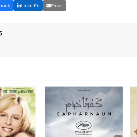
book
LinkedIn
Email
5