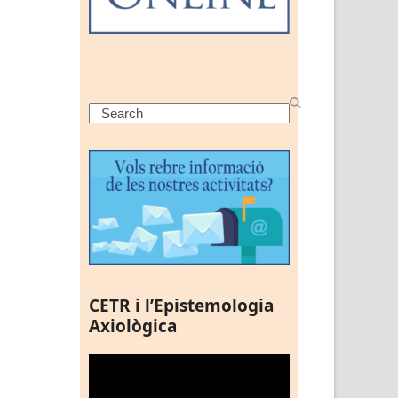
Search
CETR i l’Epistemologia
Axiològica
Reproductor
de