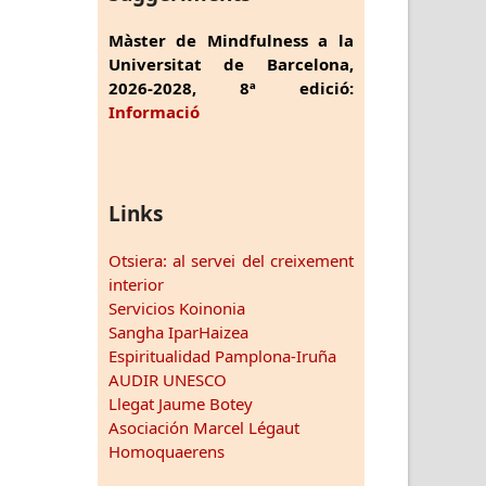
Màster de Mindfulness a la
Universitat de Barcelona,
2026-2028, 8ª edició:
Informació
Links
Otsiera: al servei del creixement
interior
Servicios Koinonia
Sangha IparHaizea
Espiritualidad Pamplona-Iruña
AUDIR UNESCO
Llegat Jaume Botey
Asociación Marcel Légaut
Homoquaerens