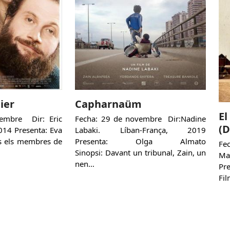
ier
Capharnaüm
El
embre Dir: Eric
Fecha: 29 de novembre Dir:Nadine
(
2014 Presenta: Eva
Labaki. Líban-França, 2019
ts els membres de
Presenta: Olga Almato
Fe
Sinopsi: Davant un tribunal, Zain, un
Ma
nen…
Pr
Fil