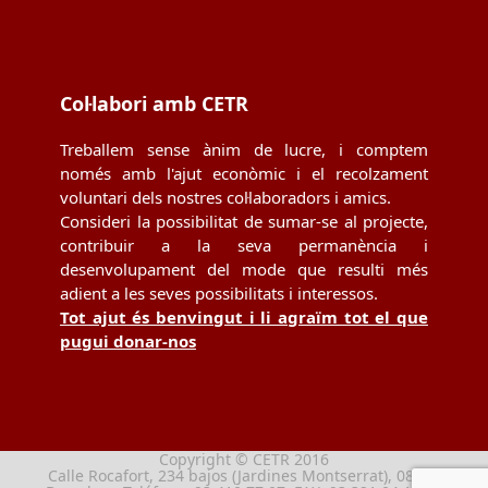
Col·labori amb CETR
Treballem sense ànim de lucre, i comptem
només amb l'ajut econòmic i el recolzament
voluntari dels nostres col·laboradors i amics.
Consideri la possibilitat de sumar-se al projecte,
contribuir a la seva permanència i
desenvolupament del mode que resulti més
adient a les seves possibilitats i interessos.
Tot ajut és benvingut i li agraïm tot el que
pugui donar-nos
Copyright © CETR 2016
Calle Rocafort, 234 bajos (Jardines Montserrat), 08029