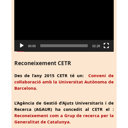
de
vídeo
00:00
02:28
Reconeixement CETR
Des de l’any 2015 CETR té un:
Conveni de
col·laboració amb la Universitat Autònoma de
Barcelona.
L’Agència de Gestió d’Ajuts Universitaris i de
Recerca (AGAUR) ha concedit al CETR el :
Reconeixement com a Grup de recerca per la
Generalitat de Catalunya.