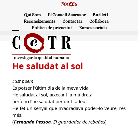
Skip
Instagram
Twitter
Facebook
RSS
to
Qui Som
El Consell Assessor
Butlletí
content
Reconeixements
Contactar
Col·labora
Política de privacitat
Xarxes socials
Open
Close
mobile
mobile
menu
menu
He saludat al sol
Last poem
És potser l’últim dia de la meva vida.
He saludat al sol, aixecant la mà dreta,
però no l’he saludat per dir-li adéu.
He fet un senyal que m’agradava poder-lo veure, res
més.
(
Fernando Pessoa
. El guardador de rebaños
)