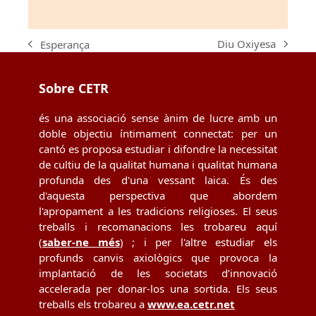
Diu Oxiyesa
Esperança
next
previous
post:
post:
Sobre CETR
és una associació sense ànim de lucre amb un
doble objectiu íntimament connectat: per un
cantó es proposa estudiar i difondre la necessitat
de cultiu de la qualitat humana i qualitat humana
profunda des d'una vessant laica. És des
d'aquesta perspectiva que abordem
l'apropament a les tradicions religioses. El seus
treballs i recomanacions les trobareu aquí
(
saber-ne més
) ; i per l'altre estudiar els
profunds canvis axiològics que provoca la
implantació de les societats d’innovació
accelerada per donar-los una sortida. Els seus
treballs els trobareu a
www.ea.cetr.net