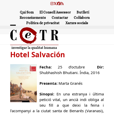
Skip
Instagram
Twitter
Facebook
RSS
to
Qui Som
El Consell Assessor
Butlletí
content
Reconeixements
Contactar
Col·labora
Política de privacitat
Xarxes socials
Open
Close
mobile
mobile
menu
menu
Hotel Salvación
Fecha:
25 d’octubre
Dir:
Shubhashish Bhutiani. Índia, 2016
Presenta:
Marta Granés
Sinopsi:
En una estranya i última
petició vital, un ancià indi obliga al
seu fill a que deixi la feina i
l’acompanyi a la ciutat santa de Benarés (Varanasi),