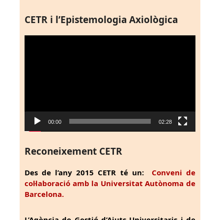
CETR i l’Epistemologia Axiològica
Reproductor
de
vídeo
00:00
02:28
Reconeixement CETR
Des de l’any 2015 CETR té un:
Conveni de
col·laboració amb la Universitat Autònoma de
Barcelona.
L’Agència de Gestió d’Ajuts Universitaris i de