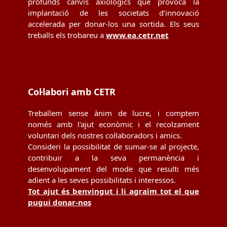
profunds canvis axiològics que provoca la
implantació de les societats d’innovació
accelerada per donar-los una sortida. Els seus
treballs els trobareu a
www.ea.cetr.net
Col·labori amb CETR
Treballem sense ànim de lucre, i comptem
només amb l'ajut econòmic i el recolzament
voluntari dels nostres col·laboradors i amics.
Consideri la possibilitat de sumar-se al projecte,
contribuir a la seva permanència i
desenvolupament del mode que resulti més
adient a les seves possibilitats i interessos.
Tot ajut és benvingut i li agraïm tot el que
pugui donar-nos