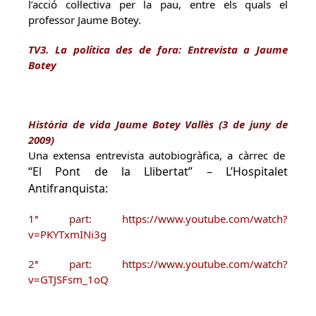
l’acció col·lectiva per la pau, entre els quals el
professor Jaume Botey.
TV3. La política des de fora: Entrevista a Jaume
Botey
Història de vida Jaume Botey Vallès (3 de juny de
2009)
Una extensa entrevista autobiogràfica, a càrrec de
“El Pont de la Llibertat” – L’Hospitalet
Antifranquista:
1ª part:
https://www.youtube.com/watch?
v=PKYTxmINi3g
2ª part:
https://www.youtube.com/watch?
v=GTJSFsm_1oQ