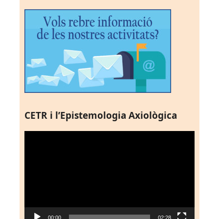
CETR i l’Epistemologia Axiològica
Reproductor
de
vídeo
00:00
02:28