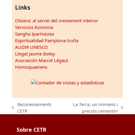
Links
Otsiera: al servei del creixement interior
Servicios Koinonia
Sangha IparHaizea
Espiritualidad Pamplona-Iruña
AUDIR UNESCO
Llegat Jaume Botey
Asociación Marcel Légaut
Homoquaerens
Reconeixements
La Terra, un immens i
previous
next
CETR
preciós cementiri
post:
post:
Sobre CETR