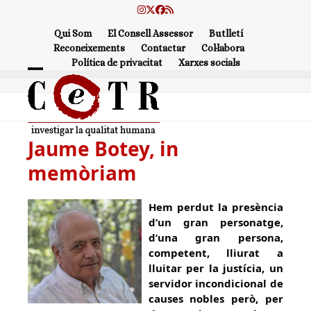
Skip
Instagram
Twitter
Facebook
RSS
to
Qui Som
El Consell Assessor
Butlletí
content
Reconeixements
Contactar
Col·labora
Política de privacitat
Xarxes socials
Open
Close
mobile
mobile
menu
menu
Jaume Botey, in
memòriam
Hem perdut la presència
d’un gran personatge,
d’una gran persona,
competent, lliurat a
lluitar per la justícia, un
servidor incondicional de
causes nobles però, per