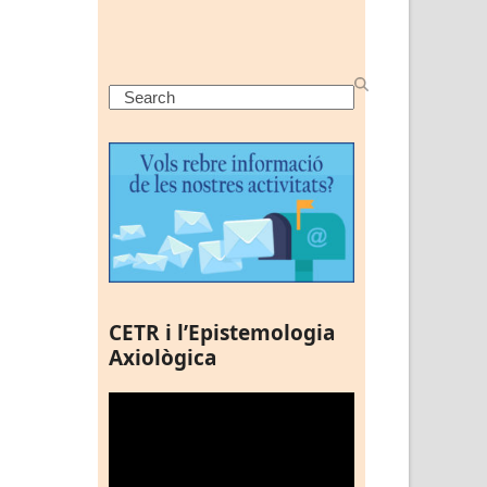
Search
CETR i l’Epistemologia
Axiològica
Reproductor
de
vídeo