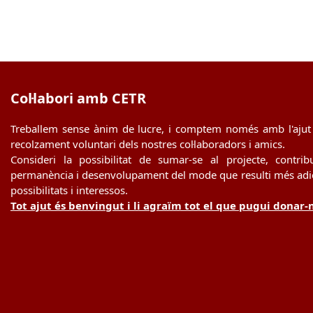
Col·labori amb CETR
Treballem sense ànim de lucre, i comptem només amb l'ajut 
recolzament voluntari dels nostres col·laboradors i amics.
Consideri la possibilitat de sumar-se al projecte, contrib
permanència i desenvolupament del mode que resulti més adie
possibilitats i interessos.
Tot ajut és benvingut i li agraïm tot el que pugui donar-