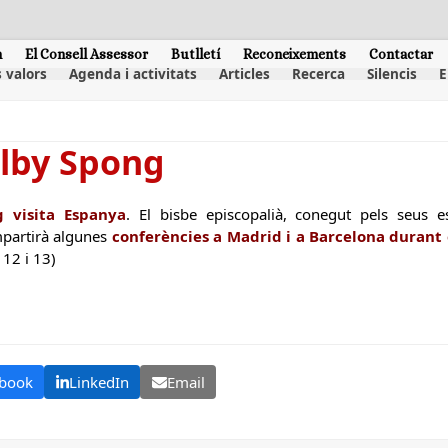
m
El Consell Assessor
Butlletí
Reconeixements
Contactar
 valors
Agenda i activitats
Articles
Recerca
Silencis
E
elby Spong
 visita Espanya
. El bisbe episcopalià, conegut pels seus e
mpartirà algunes
conferències a Madrid i a Barcelona durant
 12 i 13)
book
LinkedIn
Email