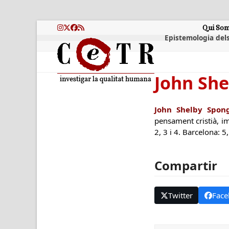
Skip
to
content
Qui So
Instagram
Twitter
Facebook
RSS
Epistemologia dels
John Sh
John Shelby Spong
pensament cristià, i
2, 3 i 4. Barcelona: 5,
Compartir
Twitter
Face