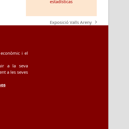
Exposició Valls Areny
next
post:
econòmic i el
uir a la seva
nt a les seves
nos