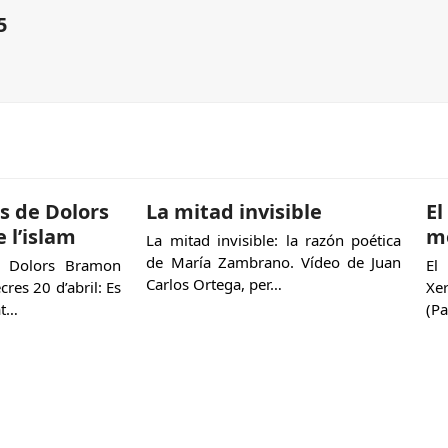
5
s de Dolors
La mitad invisible
El
 l’islam
m
La mitad invisible: la razón poética
de María Zambrano. Vídeo de Juan
e Dolors Bramon
El
Carlos Ortega, per…
cres 20 d’abril: Es
Xe
at…
(Pa