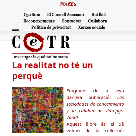
Skip
Instagram
Twitter
Facebook
RSS
to
Qui Som
El Consell Assessor
Butlletí
content
Reconeixements
Contactar
Col·labora
Política de privacitat
Xarxes socials
Open
Close
mobile
mobile
menu
menu
La realitat no té un
perquè
Fragment de la seva
darrera publicació:
Las
sociedades de conocimiento
y la calidad de vida.pgs.
76-80
Aquest llibre és el 5è
volum de la col·lecció: