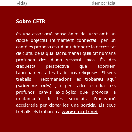
vida)
democràcia
post:
post:
Sobre CETR
és una associació sense ànim de lucre amb un
doble objectiu íntimament connectat: per un
cantó es proposa estudiar i difondre la necessitat
de cultiu de la qualitat humana i qualitat humana
profunda des d'una vessant laica. És des
d'aquesta perspectiva que abordem
l'apropament a les tradicions religioses. El seus
treballs i recomanacions les trobareu aquí
(
saber-ne més
) ; i per l'altre estudiar els
profunds canvis axiològics que provoca la
implantació de les societats d’innovació
accelerada per donar-los una sortida. Els seus
treballs els trobareu a
www.ea.cetr.net