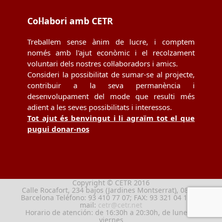
Col·labori amb CETR
Treballem sense ànim de lucre, i comptem
només amb l'ajut econòmic i el recolzament
voluntari dels nostres col·laboradors i amics.
Consideri la possibilitat de sumar-se al projecte,
contribuir a la seva permanència i
desenvolupament del mode que resulti més
adient a les seves possibilitats i interessos.
Tot ajut és benvingut i li agraïm tot el que
pugui donar-nos
Copyright © CETR 2016
Calle Rocafort, 234 bajos (Jardines Montserrat), 08029
Barcelona Teléfono: 93 410 77 07; FAX: 93 321 04 13; e-
mail:
cetr@cetr.net
Horario de atención: de 16:30h a 20:30h, de lunes a
viernes