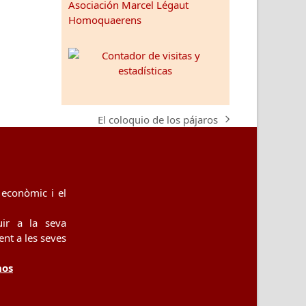
Asociación Marcel Légaut
Homoquaerens
El coloquio de los pájaros
next
post:
econòmic i el
uir a la seva
nt a les seves
nos