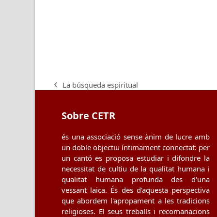
La búsqueda espiritual
previous
post:
Sobre CETR
és una associació sense ànim de lucre amb
un doble objectiu íntimament connectat: per
un cantó es proposa estudiar i difondre la
necessitat de cultiu de la qualitat humana i
qualitat humana profunda des d'una
vessant laica. És des d'aquesta perspectiva
que abordem l'apropament a les tradicions
religioses. El seus treballs i recomanacions