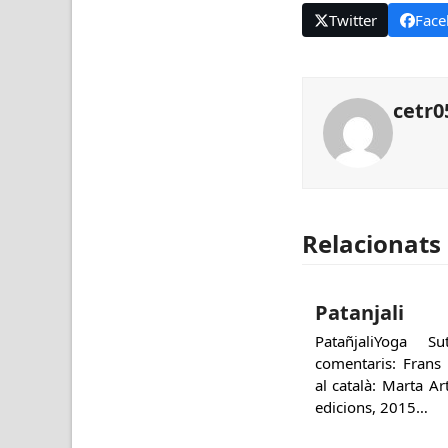
Twitter
Face
cetr0
Relacionats
Patanjali
PatañjaliYoga 
comentaris: Frans
al català: Marta A
edicions, 2015…