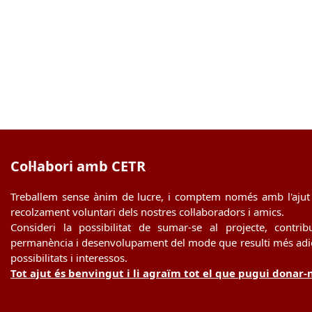
Col·labori amb CETR
Treballem sense ànim de lucre, i comptem només amb l'ajut 
recolzament voluntari dels nostres col·laboradors i amics.
Consideri la possibilitat de sumar-se al projecte, contrib
permanència i desenvolupament del mode que resulti més adie
possibilitats i interessos.
Tot ajut és benvingut i li agraïm tot el que pugui donar-