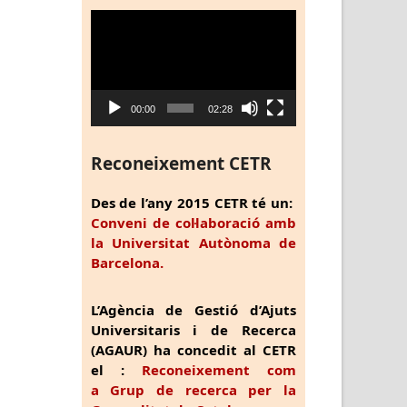
Reproductor
de
vídeo
00:00
02:28
Reconeixement CETR
Des de l’any 2015 CETR té un:
Conveni de col·laboració amb
la Universitat Autònoma de
Barcelona.
L’Agència de Gestió d’Ajuts
Universitaris i de Recerca
(AGAUR) ha concedit al CETR
el :
Reconeixement com
a Grup de recerca per la