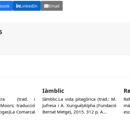
book
LinkedIn
Email
5
Iàmblic
Re
Sutra (trad. i
Iàmblic.La vida pitagórica (trad.: M.
Ra
 Moors; traducció
Jufresa i A. Xurigué)Alpha (Fundació
má
rtigas)La Comarcal
Bernat Metge), 2015. 312 p. A…
esc