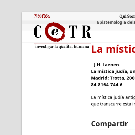
Skip
to
content
Qui So
Instagram
Twitter
Facebook
RSS
Epistemologia dels
La místi
J.H. Laenen.
La mística judía, u
Madrid: Trotta, 200
84-8164-744-6
La mística judía anti
que transcurre esta i
Compartir