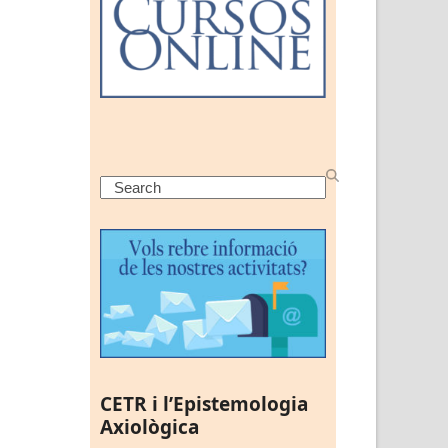
Search
CETR i l’Epistemologia
Axiològica