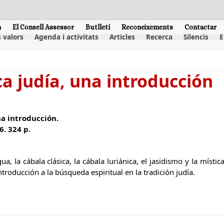
m
El Consell Assessor
Butlletí
Reconeixements
Contactar
 valors
Agenda i activitats
Articles
Recerca
Silencis
E
ca judía, una introducción
na introducción.
6. 324 p.
gua, la cábala clásica, la cábala luriánica, el jasidismo y la místi
ntroducción a la búsqueda espiritual en la tradición judía.