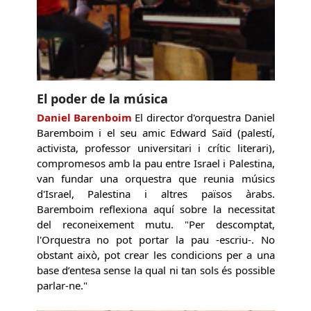
El poder de la música
Daniel Barenboim
El director d'orquestra Daniel
Baremboim i el seu amic Edward Saïd (palestí,
activista, professor universitari i crític literari),
compromesos amb la pau entre Israel i Palestina,
van fundar una orquestra que reunia músics
d'Israel, Palestina i altres països àrabs.
Baremboim reflexiona aquí sobre la necessitat
del reconeixement mutu. "Per descomptat,
l'Orquestra no pot portar la pau -escriu-. No
obstant això, pot crear les condicions per a una
base d’entesa sense la qual ni tan sols és possible
parlar-ne."