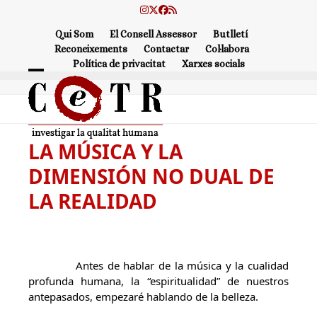
Skip
Instagram
Twitter
Facebook
RSS
to
Qui Som
El Consell Assessor
Butlletí
content
Reconeixements
Contactar
Col·labora
Política de privacitat
Xarxes socials
Open
Close
mobile
mobile
menu
menu
LA MÚSICA Y LA
DIMENSIÓN NO DUAL DE
LA REALIDAD
Antes de hablar de la música y la cualidad
profunda humana, la “espiritualidad” de nuestros
antepasados, empezaré hablando de la belleza.