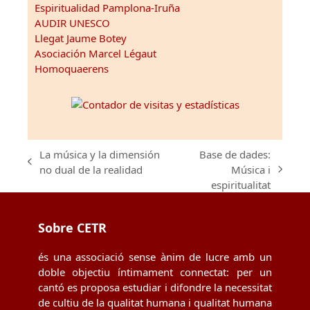
Espiritualidad Pamplona-Iruña
AUDIR UNESCO
Llegat Jaume Botey
Asociación Marcel Légaut
Homoquaerens
La música y la dimensión
Base de dades:
previous
no dual de la realidad
Música i
next
post:
espiritualitat
post:
Sobre CETR
és una associació sense ànim de lucre amb un
doble objectiu íntimament connectat: per un
cantó es proposa estudiar i difondre la necessitat
de cultiu de la qualitat humana i qualitat humana