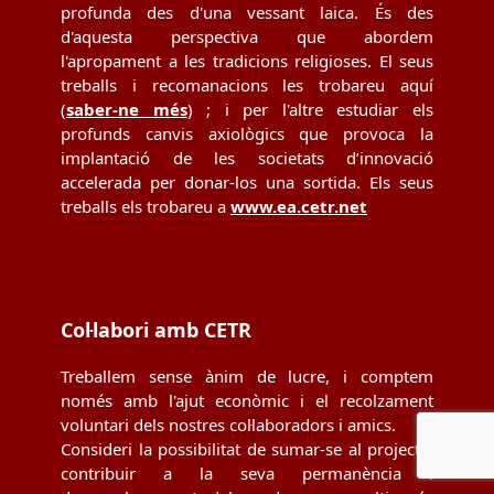
profunda des d'una vessant laica. És des
d'aquesta perspectiva que abordem
l'apropament a les tradicions religioses. El seus
treballs i recomanacions les trobareu aquí
(
saber-ne més
) ; i per l'altre estudiar els
profunds canvis axiològics que provoca la
implantació de les societats d’innovació
accelerada per donar-los una sortida. Els seus
treballs els trobareu a
www.ea.cetr.net
Col·labori amb CETR
Treballem sense ànim de lucre, i comptem
només amb l'ajut econòmic i el recolzament
voluntari dels nostres col·laboradors i amics.
Consideri la possibilitat de sumar-se al projecte,
contribuir a la seva permanència i