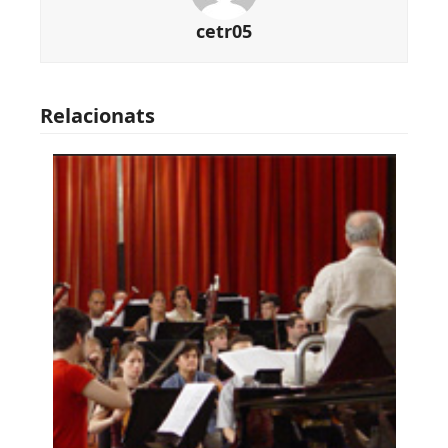
cetr05
Relacionats