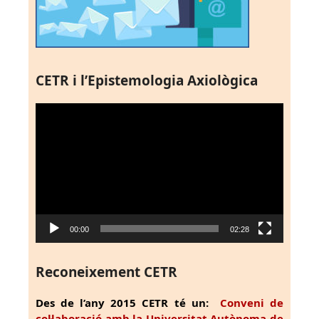
CETR i l’Epistemologia Axiològica
Reproductor
de
vídeo
00:00
02:28
Reconeixement CETR
Des de l’any 2015 CETR té un:
Conveni de
col·laboració amb la Universitat Autònoma de