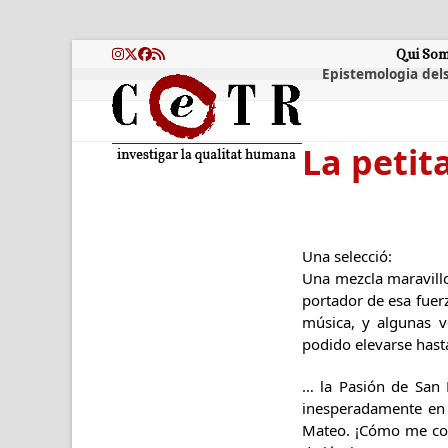
Skip
to
content
Qui So
Instagram
Twitter
Facebook
RSS
Epistemologia dels
La petit
Una selecció:
Una mezcla maravillo
portador de esa fuerz
música, y algunas v
podido elevarse hasta
… la Pasión de San
inesperadamente en 
Mateo. ¡Cómo me conm