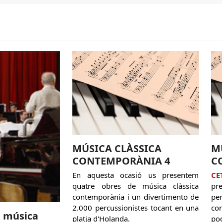
MÚSICA CLÀSSICA
M
CONTEMPORÀNIA 4
C
En aquesta ocasió us presentem
CE
quatre obres de música clàssica
pr
contemporània i un divertimento de
pe
2.000 percussionistes tocant en una
co
a música
platja d'Holanda.
po