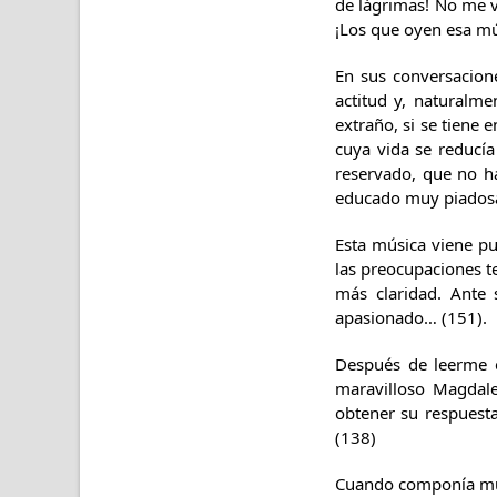
de lágrimas! No me vi
¡Los que oyen esa mú
En sus conversacion
actitud y, naturalm
extraño, si se tiene
cuya vida se reducía
reservado, que no h
educado muy piadosam
Esta música viene pu
las preocupaciones t
más claridad. Ante 
apasionado… (151).
Después de leerme e
maravilloso Magdale
obtener su respuesta
(138)
Cuando componía mús