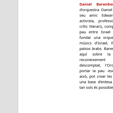
Daniel Barenbo
d'orquestra Danie
seu amic Edward
activista, profess
crític literari), 
pau entre Israel 
fundar una orque
músics d'Israel, P
països àrabs. Bar
aquí sobre la 
reconeixemen
descomptat, l'O
portar la pau -es
això, pot crear le
una base d’entesa
tan sols és possible