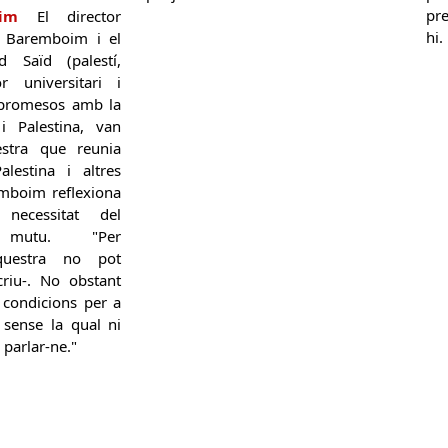
pre
im
El director
hi.
l Baremboim i el
 Saïd (palestí,
or universitari i
compromesos amb la
i Palestina, van
stra que reunia
alestina i altres
emboim reflexiona
necessitat del
t mutu. "Per
rquestra no pot
criu-. No obstant
s condicions per a
 sense la qual ni
 parlar-ne."