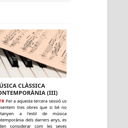
ÚSICA CLÀSSICA
ONTEMPORÀNIA (III)
TR
Per a aquesta tercera sessió us
esentem tres obres que si bé no
rtanyen a l'estil de música
ntemporània dels darrers anys, es
den considerar com les seves