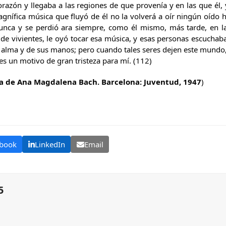
razón y llegaba a las regiones de que provenía y en las que él, 
gnífica música que fluyó de él no la volverá a oír ningún oído
 nunca y se perdió ara siempre, como él mismo, más tarde, en l
e vivientes, le oyó tocar esa música, y esas personas escuchaban
u alma y de sus manos; pero cuando tales seres dejen este mundo,
es un motivo de gran tristeza para mí. (112)
a de Ana Magdalena Bach. Barcelona: Juventud, 1947
)
book
LinkedIn
Email
5