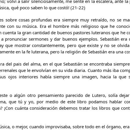
o; volví a salir silenciosamente, me senté en la escalera, ante la
sica, qué poco saben lo que costó! (21-22)
es sobre cosas profundas era siempre muy retraído, no se man
ente con su música. Era el hombre más religioso que he conoc
 en cuenta la gran cantidad de buenos pastores luteranos que he
 a pronunciar sermones y dar buenos ejemplos. Sebastián era dis
ay que mostrar constantemente, pero que existe y no se olvid
ente en la fe luterana, pero la religión de Sebastián era una co
ra del pais del alma, en el que Sebastián se encontraba siempr
errenales que le envolvían en su vida diaria. Cuanto más iba com
sus ojos interiores había siempre una imagen, hacia la que s
ste o algún otro pensamiento parecido de Lutero, solía dejar 
na, que tú y yo, por medio de este libro podamos hablar con
? ¡Con cuánta consideración debemos tratar los libros que cont
ica, o mejor, cuando improvisaba, sobre todo en el órgano, era