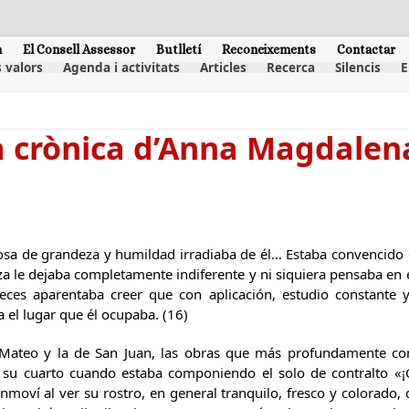
m
El Consell Assessor
Butlletí
Reconeixements
Contactar
 valors
Agenda i activitats
Articles
Recerca
Silencis
E
a crònica d’Anna Magdalen
sa de grandeza y humildad irradiaba de él… Estaba convencido de
a le dejaba completamente indiferente y ni siquiera pensaba en e
eces aparentaba creer que con aplicación, estudio constante 
 el lugar que él ocupaba. (16)
 Mateo y la de San Juan, las obras que más profundamente co
su cuarto cuando estaba componiendo el solo de contralto «¡O
oví al ver su rostro, en general tranquilo, fresco y colorado, d