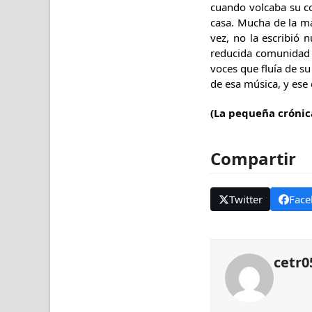
cuando volcaba su co
casa. Mucha de la ma
vez, no la escribió
reducida comunidad d
voces que fluía de s
de esa música, y ese 
(La pequeña crónic
Compartir
Twitter
Face
cetr0