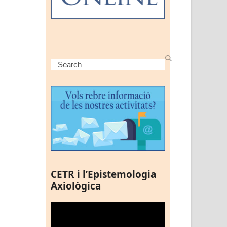
Search
CETR i l’Epistemologia
Axiològica
Reproductor
de