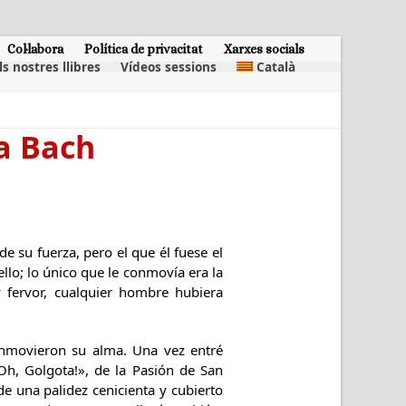
Col·labora
Política de privacitat
Xarxes socials
ls nostres llibres
Vídeos sessions
Català
a Bach
 su fuerza, pero el que él fuese el
llo; lo único que le conmovía era la
y fervor, cualquier hombre hubiera
nmovieron su alma. Una vez entré
h, Golgota!», de la Pasión de San
e una palidez cenicienta y cubierto